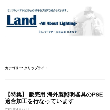
コ
ン
テ
ン
ツ
へ
ス
キ
ッ
プ
カテゴリー:
クリップライト
【特集】 販売用 海外製照明器具のPSE
適合加工を行なっています
2024年4月22日