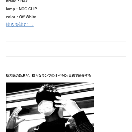
brand：HAY
lamp：NOC CLIP
color：Off White
続きを読む →
執刀医のDr.Rだ、様々なランプのオペをDr.目線で紹介する