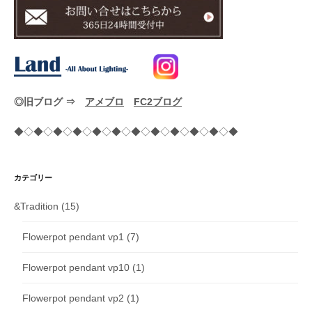
◎旧ブログ ⇒
アメブロ
FC2ブログ
◆◇◆◇◆◇◆◇◆◇◆◇◆◇◆◇◆◇◆◇◆◇◆
カテゴリー
&Tradition
(15)
Flowerpot pendant vp1
(7)
Flowerpot pendant vp10
(1)
Flowerpot pendant vp2
(1)