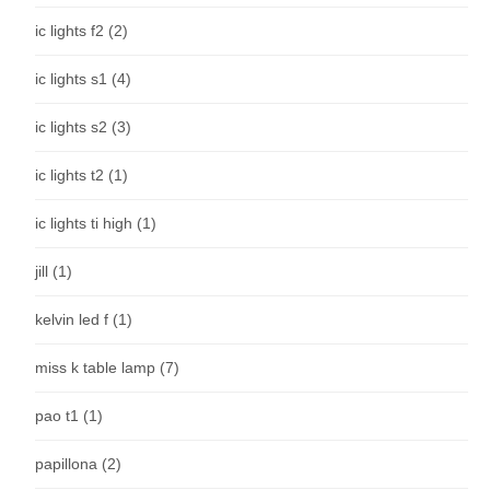
ic lights f2
(2)
ic lights s1
(4)
ic lights s2
(3)
ic lights t2
(1)
ic lights ti high
(1)
jill
(1)
kelvin led f
(1)
miss k table lamp
(7)
pao t1
(1)
papillona
(2)