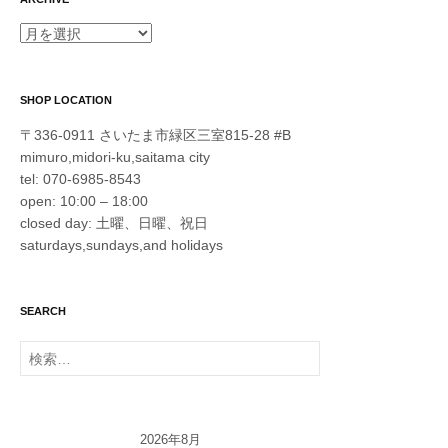
ARCHIVE
SHOP LOCATION
〒336-0911 さいたま市緑区三室815-28 #B
mimuro,midori-ku,saitama city
tel: 070-6985-8543
open: 10:00 – 18:00
closed day: 土曜、日曜、祝日
saturdays,sundays,and holidays
SEARCH
検
索:
2026年8月