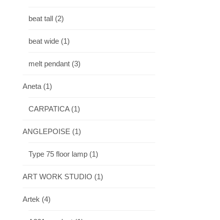
beat tall
(2)
beat wide
(1)
melt pendant
(3)
Aneta
(1)
CARPATICA
(1)
ANGLEPOISE
(1)
Type 75 floor lamp
(1)
ART WORK STUDIO
(1)
Artek
(4)