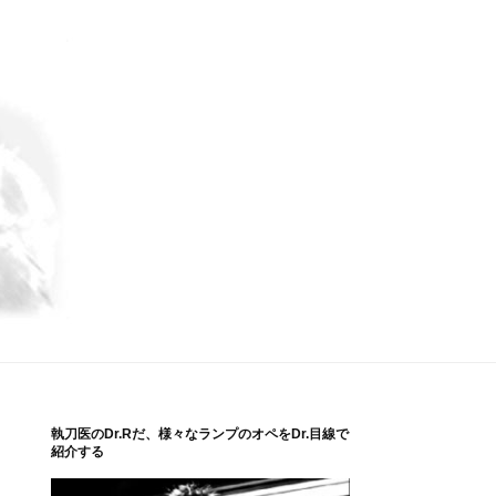
執刀医のDr.Rだ、様々なランプのオペをDr.目線で
紹介する