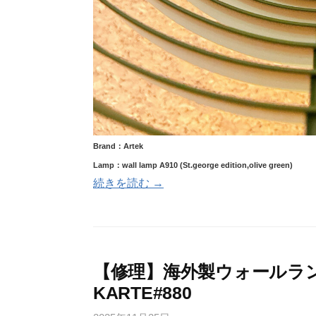
Brand：Artek
Lamp：wall lamp A910 (St.george edition,olive green)
続きを読む →
【修理】海外製ウォールラ
KARTE#880