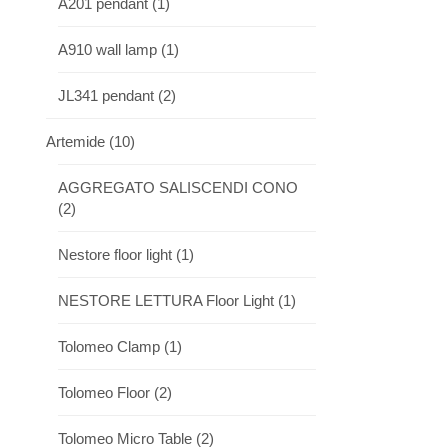
A201 pendant
(1)
A910 wall lamp
(1)
JL341 pendant
(2)
Artemide
(10)
AGGREGATO SALISCENDI CONO
(2)
Nestore floor light
(1)
NESTORE LETTURA Floor Light
(1)
Tolomeo Clamp
(1)
Tolomeo Floor
(2)
Tolomeo Micro Table
(2)