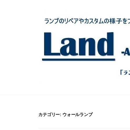
コ
ン
テ
ン
ツ
へ
ス
キ
ッ
プ
カテゴリー:
ウォールランプ