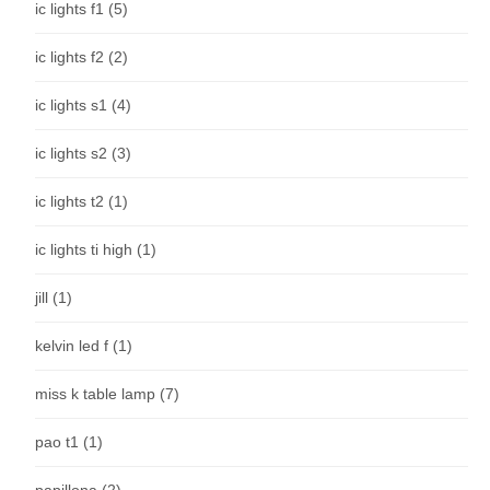
ic lights f1
(5)
ic lights f2
(2)
ic lights s1
(4)
ic lights s2
(3)
ic lights t2
(1)
ic lights ti high
(1)
jill
(1)
kelvin led f
(1)
miss k table lamp
(7)
pao t1
(1)