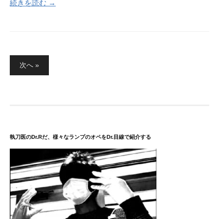
続きを読む →
投
次へ »
稿
の
ペ
ー
ジ
送
執刀医のDr.Rだ、様々なランプのオペをDr.目線で紹介する
り