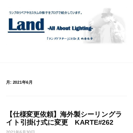
コ
ン
テ
ン
ツ
へ
ス
キ
ッ
プ
月:
2021年6月
【仕様変更依頼】海外製シーリングラ
イト引掛け式に変更 KARTE#262
2021年6月30日