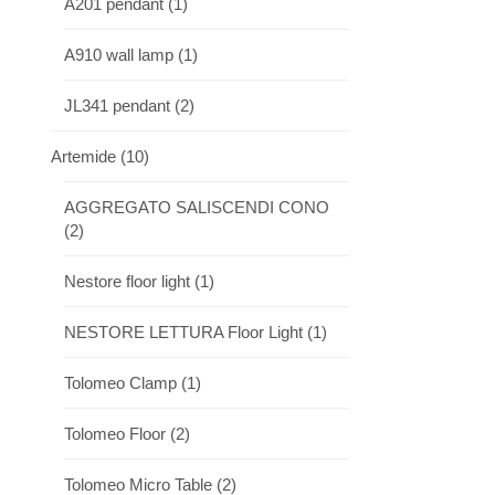
A201 pendant
(1)
A910 wall lamp
(1)
JL341 pendant
(2)
Artemide
(10)
AGGREGATO SALISCENDI CONO
(2)
Nestore floor light
(1)
NESTORE LETTURA Floor Light
(1)
Tolomeo Clamp
(1)
Tolomeo Floor
(2)
Tolomeo Micro Table
(2)