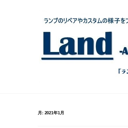
コ
ン
テ
ン
ツ
へ
ス
キ
ッ
プ
月:
2021年1月