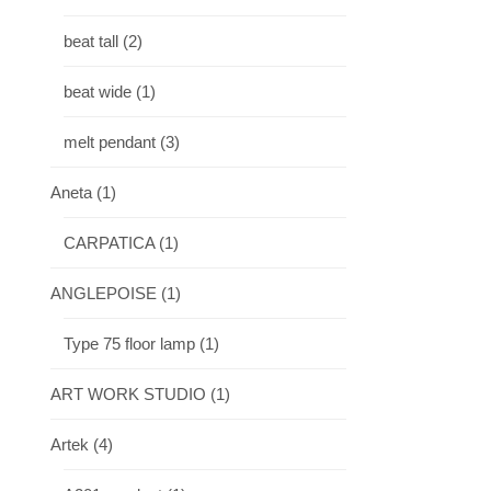
beat tall
(2)
beat wide
(1)
melt pendant
(3)
Aneta
(1)
CARPATICA
(1)
ANGLEPOISE
(1)
Type 75 floor lamp
(1)
ART WORK STUDIO
(1)
Artek
(4)