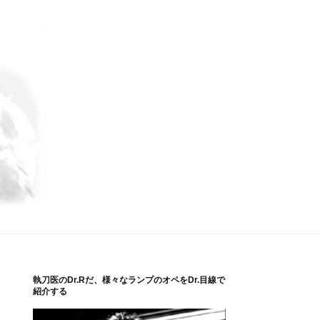
執刀医のDr.Rだ、様々なランプのオペをDr.目線で
紹介する