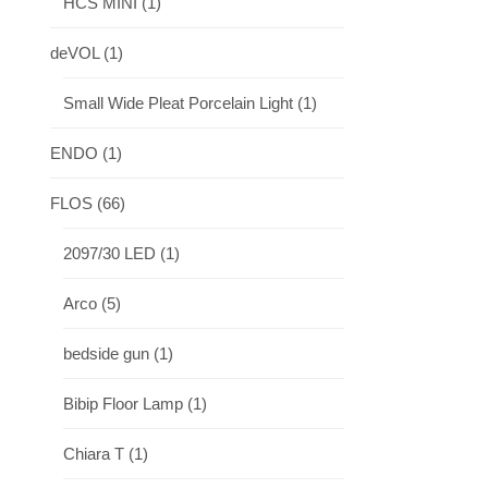
HCS MINI
(1)
deVOL
(1)
Small Wide Pleat Porcelain Light
(1)
ENDO
(1)
FLOS
(66)
2097/30 LED
(1)
Arco
(5)
bedside gun
(1)
Bibip Floor Lamp
(1)
Chiara T
(1)