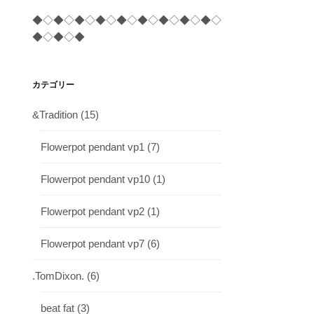
◆◇◆◇◆◇◆◇◆◇◆◇◆◇◆◇◆◇
◆◇◆◇◆
カテゴリー
&Tradition
(15)
Flowerpot pendant vp1
(7)
Flowerpot pendant vp10
(1)
Flowerpot pendant vp2
(1)
Flowerpot pendant vp7
(6)
.TomDixon.
(6)
beat fat
(3)