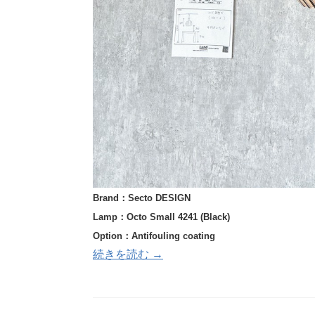
Brand：Secto DESIGN
Lamp：Octo Small 4241 (Black)
Option：Antifouling coating
続きを読む →