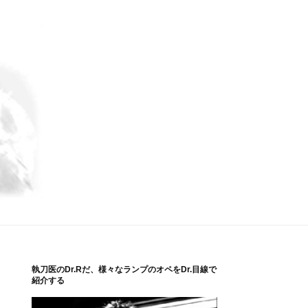
執刀医のDr.Rだ、様々なランプのオペをDr.目線で
紹介する