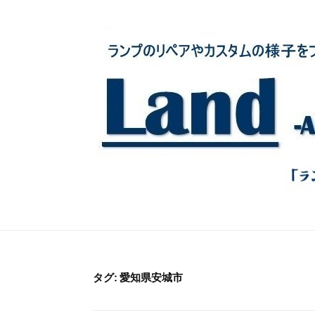
コ
ン
テ
ン
ツ
へ
ス
キ
ッ
プ
タグ:
愛知県安城市