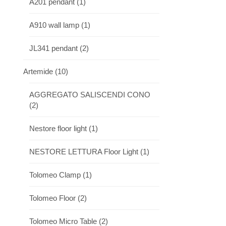
A201 pendant
(1)
A910 wall lamp
(1)
JL341 pendant
(2)
Artemide
(10)
AGGREGATO SALISCENDI CONO
(2)
Nestore floor light
(1)
NESTORE LETTURA Floor Light
(1)
Tolomeo Clamp
(1)
Tolomeo Floor
(2)
Tolomeo Micro Table
(2)