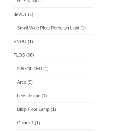
HCS MINI
(1)
deVOL
(1)
Small Wide Pleat Porcelain Light
(1)
ENDO
(1)
FLOS
(66)
2097/30 LED
(1)
Arco
(5)
bedside gun
(1)
Bibip Floor Lamp
(1)
Chiara T
(1)