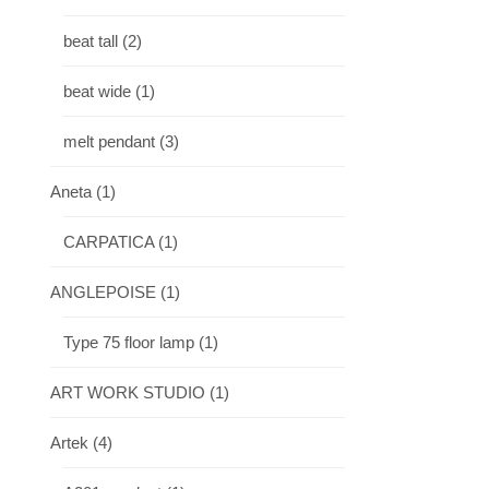
beat tall
(2)
beat wide
(1)
melt pendant
(3)
Aneta
(1)
CARPATICA
(1)
ANGLEPOISE
(1)
Type 75 floor lamp
(1)
ART WORK STUDIO
(1)
Artek
(4)