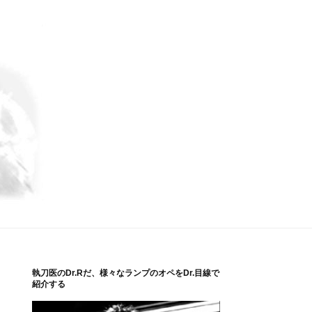
執刀医のDr.Rだ、様々なランプのオペをDr.目線で
紹介する