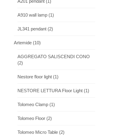
A201 pendant
(1)
A910 wall lamp
(1)
JL341 pendant
(2)
Artemide
(10)
AGGREGATO SALISCENDI CONO
(2)
Nestore floor light
(1)
NESTORE LETTURA Floor Light
(1)
Tolomeo Clamp
(1)
Tolomeo Floor
(2)
Tolomeo Micro Table
(2)