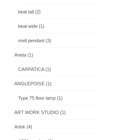
beat tall
(2)
beat wide
(1)
melt pendant
(3)
Aneta
(1)
CARPATICA
(1)
ANGLEPOISE
(1)
Type 75 floor lamp
(1)
ART WORK STUDIO
(1)
Artek
(4)