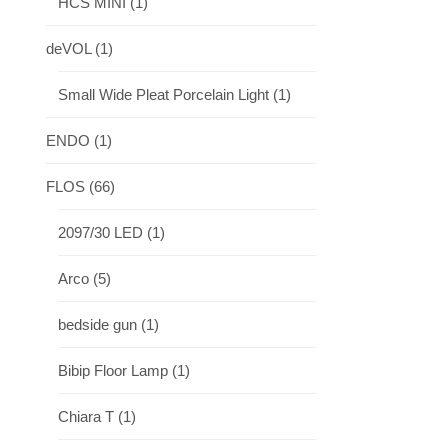
HCS MINI
(1)
deVOL
(1)
Small Wide Pleat Porcelain Light
(1)
ENDO
(1)
FLOS
(66)
2097/30 LED
(1)
Arco
(5)
bedside gun
(1)
Bibip Floor Lamp
(1)
Chiara T
(1)