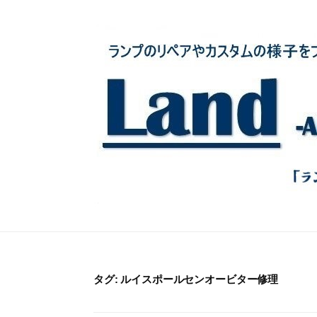
コ
ン
テ
ン
ツ
へ
ス
キ
ッ
プ
タグ:
ルイスポールセンオービター修理