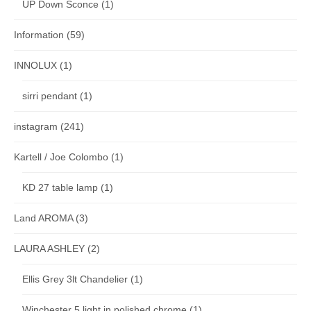
UP Down Sconce
(1)
Information
(59)
INNOLUX
(1)
sirri pendant
(1)
instagram
(241)
Kartell / Joe Colombo
(1)
KD 27 table lamp
(1)
Land AROMA
(3)
LAURA ASHLEY
(2)
Ellis Grey 3lt Chandelier
(1)
Winchester 5 light in polished chrome
(1)