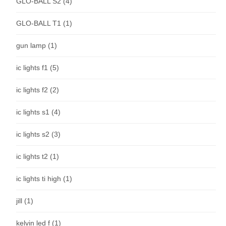
GLO-BALL S2
(4)
GLO-BALL T1
(1)
gun lamp
(1)
ic lights f1
(5)
ic lights f2
(2)
ic lights s1
(4)
ic lights s2
(3)
ic lights t2
(1)
ic lights ti high
(1)
jill
(1)
kelvin led f
(1)