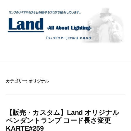
コ
ン
テ
ン
ツ
へ
ス
キ
ッ
プ
カテゴリー:
オリジナル
【販売・カスタム】Land オリジナル
ペンダントランプ コード長さ変更
KARTE#259