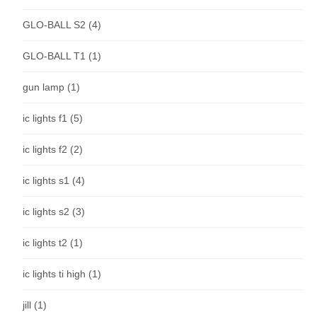
GLO-BALL S2
(4)
GLO-BALL T1
(1)
gun lamp
(1)
ic lights f1
(5)
ic lights f2
(2)
ic lights s1
(4)
ic lights s2
(3)
ic lights t2
(1)
ic lights ti high
(1)
jill
(1)