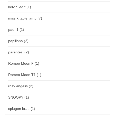
kelvin led f
(1)
miss k table lamp
(7)
pao t1
(1)
papillona
(2)
parentesi
(2)
Romeo Moon F
(1)
Romeo Moon T1
(1)
rosy angelis
(2)
SNOOPY
(1)
splugen brau
(1)