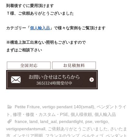
到着後すぐに愛用頂けます
Ｔ様、ご依頼ありがとうございました
カテゴリー「
個人輸入品
」で様々な実例をご覧頂けます
※構造上加工出来ない照明もございますので
まずはご相談下さい
Petite Friture
,
vertigo pendant 140(small)
,
ペンダントライ
ト
,
修理・修復・カスタム・PSE
,
個人様依頼
,
個人輸入品
france
,
land
,
land_aal
,
pendantlight
,
pse
,
vertigo
,
vertigopendantsmall
,
ご依頼ありがとうございました
,
さいたま
市
,
インテリア照明
,
フランスのランプ
,
ベルティゴ
,
ペンダント