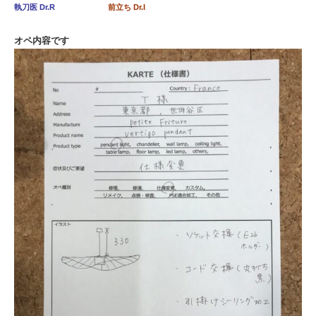
執刀医 Dr.R
前立ち Dr.I
オペ内容です