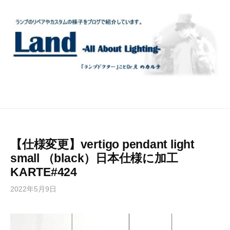
コ
ン
テ
ン
ツ
へ
ス
キ
ッ
プ
【仕様変更】vertigo pendant light
small （black）日本仕様に加工
KARTE#424
2022年5月9日