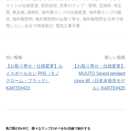
ライトの仕様変更
,
世田谷区
,
世界のランプ・照明
,
北浦和
,
埼玉
県
,
東京都
,
浦和区
,
海外製ランプの仕様変更
,
海外製ランプの販
売
,
海外製照明
,
海外製照明のお取り寄せ
,
海外製照明を日本で使
用したい
,
自分で簡単取付
,
電気工事不要
投
古い投稿
新しい投稿
稿
【お取り寄せ・仕様変更】ル
【お取り寄せ・仕様変更】
イスポールセン PH5（モノ
MUUTO Strand pendant
ナ
クローム・ブラック）
close 80（日本未発売モデ
ビ
KARTE#423
ル）KARTE#425
ゲ
ー
シ
ョ
執刀医のDr.Rだ、様々なランプのオペをDr.目線で紹介する
ン