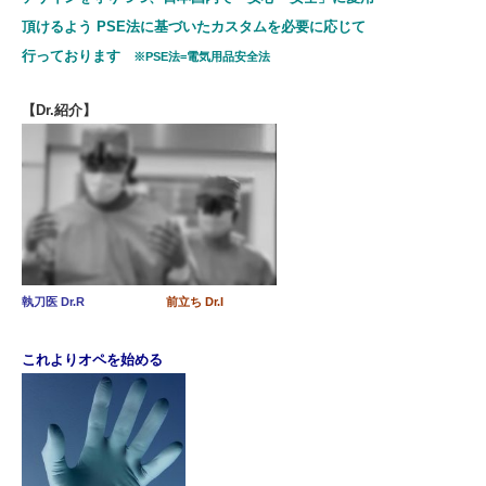
頂けるよう PSE法
に基づいたカスタム
を必要に応じて
行っております
※PSE法=電気用品安全法
【Dr.紹介】
執刀医 Dr.R
前立ち Dr.I
これよりオペを始める