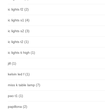
ic lights f2
(2)
ic lights s1
(4)
ic lights s2
(3)
ic lights t2
(1)
ic lights ti high
(1)
jill
(1)
kelvin led f
(1)
miss k table lamp
(7)
pao t1
(1)
papillona
(2)