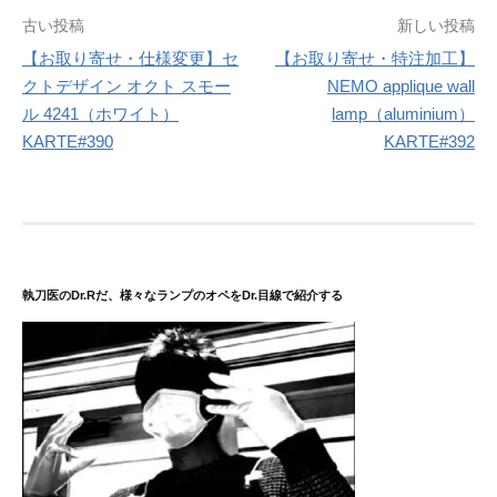
投
古い投稿
新しい投稿
稿
【お取り寄せ・仕様変更】セ
【お取り寄せ・特注加工】
クトデザイン オクト スモー
NEMO applique wall
ナ
ル 4241（ホワイト）
lamp（aluminium）
ビ
KARTE#390
KARTE#392
ゲ
ー
シ
ョ
執刀医のDr.Rだ、様々なランプのオペをDr.目線で紹介する
ン