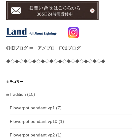
◎旧ブログ ⇒
アメブロ
FC2ブログ
◆◇◆◇◆◇◆◇◆◇◆◇◆◇◆◇◆◇◆◇◆◇◆
カテゴリー
&Tradition
(15)
Flowerpot pendant vp1
(7)
Flowerpot pendant vp10
(1)
Flowerpot pendant vp2
(1)