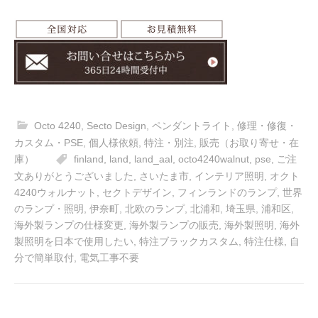
Octo 4240
,
Secto Design
,
ペンダントライト
,
修理・修復・
カスタム・PSE
,
個人様依頼
,
特注・別注
,
販売（お取り寄せ・在
庫）
finland
,
land
,
land_aal
,
octo4240walnut
,
pse
,
ご注
文ありがとうございました
,
さいたま市
,
インテリア照明
,
オクト
4240ウォルナット
,
セクトデザイン
,
フィンランドのランプ
,
世界
のランプ・照明
,
伊奈町
,
北欧のランプ
,
北浦和
,
埼玉県
,
浦和区
,
海外製ランプの仕様変更
,
海外製ランプの販売
,
海外製照明
,
海外
製照明を日本で使用したい
,
特注ブラックカスタム
,
特注仕様
,
自
分で簡単取付
,
電気工事不要