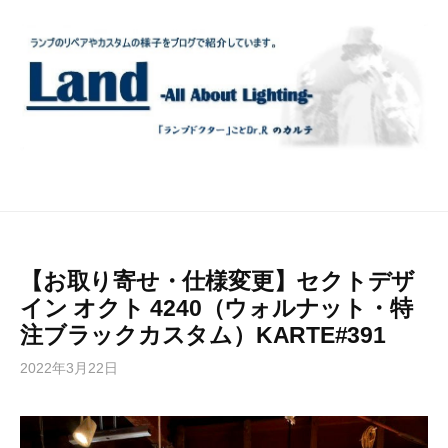
コ
ン
テ
ン
ツ
へ
ス
キ
ッ
プ
【お取り寄せ・仕様変更】セクトデザ
イン オクト 4240（ウォルナット・特
注ブラックカスタム）KARTE#391
2022年3月22日