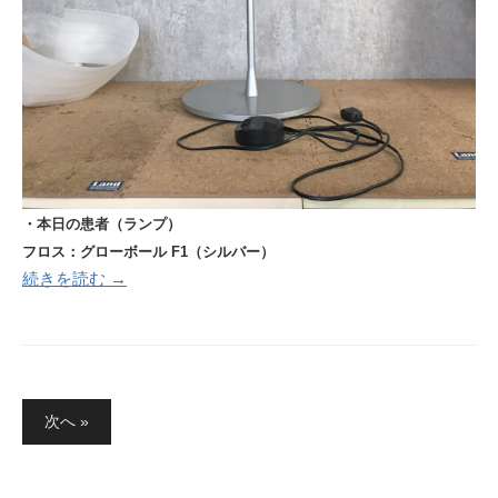
・本日の患者（ランプ）
フロス：グローボール
F1（シルバー）
続きを読む →
投
次へ »
稿
の
ペ