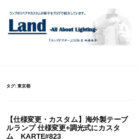
コ
ン
テ
ン
ツ
へ
ス
キ
ッ
プ
タグ:
東京都
【仕様変更・カスタム】海外製テーブ
ルランプ 仕様変更+調光式にカスタ
ム KARTE#823