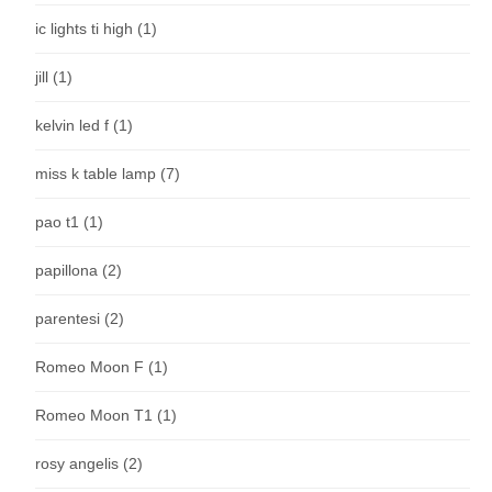
ic lights ti high
(1)
jill
(1)
kelvin led f
(1)
miss k table lamp
(7)
pao t1
(1)
papillona
(2)
parentesi
(2)
Romeo Moon F
(1)
Romeo Moon T1
(1)
rosy angelis
(2)