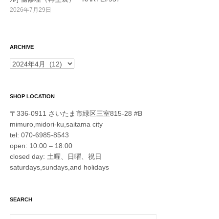
2026年7月29日
ARCHIVE
ARCHIVE
SHOP LOCATION
〒336-0911 さいたま市緑区三室815-28 #B
mimuro,midori-ku,saitama city
tel: 070-6985-8543
open: 10:00 – 18:00
closed day: 土曜、日曜、祝日
saturdays,sundays,and holidays
SEARCH
検