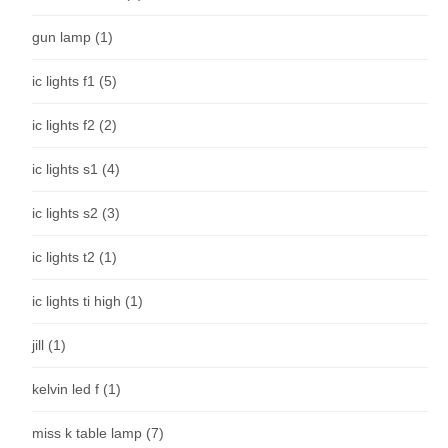
gun lamp
(1)
ic lights f1
(5)
ic lights f2
(2)
ic lights s1
(4)
ic lights s2
(3)
ic lights t2
(1)
ic lights ti high
(1)
jill
(1)
kelvin led f
(1)
miss k table lamp
(7)