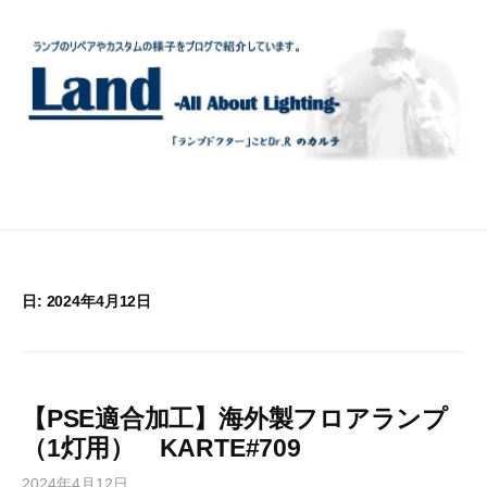
コ
ン
テ
ン
ツ
へ
ス
キ
ッ
プ
日:
2024年4月12日
【PSE適合加工】海外製フロアランプ
（1灯用） KARTE#709
2024年4月12日