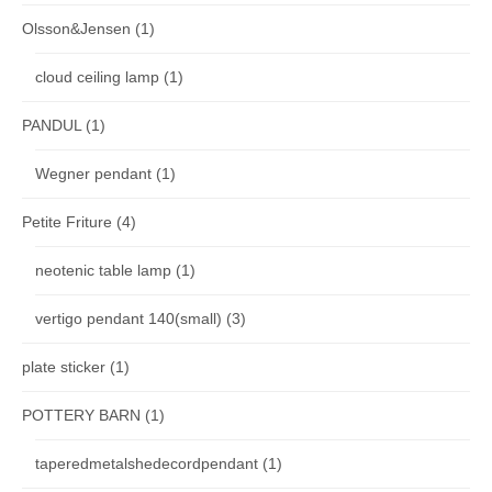
Olsson&Jensen
(1)
cloud ceiling lamp
(1)
PANDUL
(1)
Wegner pendant
(1)
Petite Friture
(4)
neotenic table lamp
(1)
vertigo pendant 140(small)
(3)
plate sticker
(1)
POTTERY BARN
(1)
taperedmetalshedecordpendant
(1)