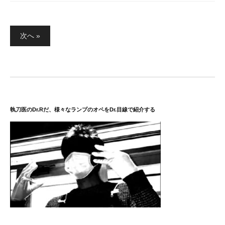
投
次へ »
稿
の
ペ
ー
ジ
送
執刀医のDr.Rだ、様々なランプのオペをDr.目線で紹介する
り