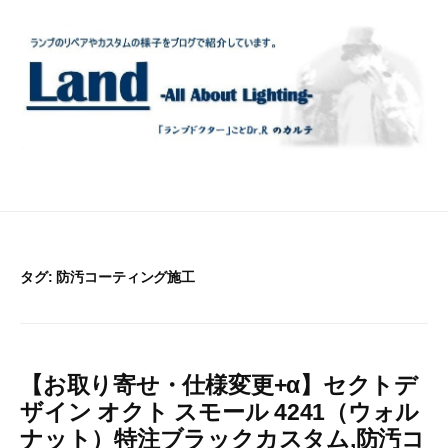
コ
ン
テ
ン
ツ
へ
ス
キ
ッ
プ
タグ:
防汚コーティング施工
【お取り寄せ・仕様変更+α】セクトデ
ザイン オクト スモール 4241（ウォル
ナット）特注ブラックカスタム,防汚コ