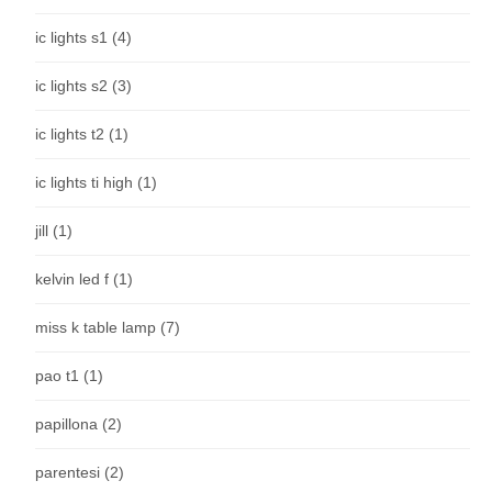
ic lights s1
(4)
ic lights s2
(3)
ic lights t2
(1)
ic lights ti high
(1)
jill
(1)
kelvin led f
(1)
miss k table lamp
(7)
pao t1
(1)
papillona
(2)
parentesi
(2)