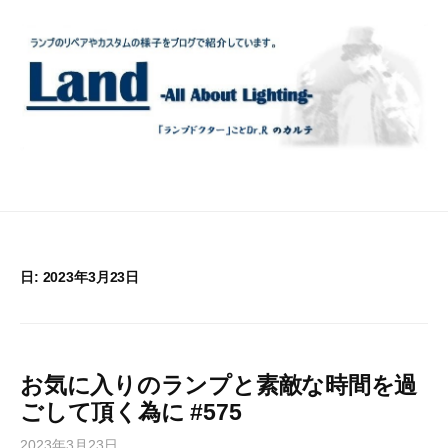
コ
ン
テ
ン
ツ
へ
ス
キ
ッ
プ
日:
2023年3月23日
お気に入りのランプと素敵な時間を過
ごして頂く為に #575
2023年3月23日