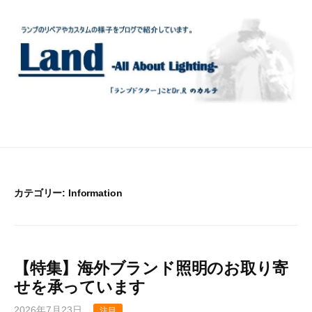
コ
ン
テ
ン
ツ
へ
ス
キ
ッ
プ
カテゴリー:
Information
【特集】海外ブランド照明のお取り寄
せを承っています
2026年7月23日
注目