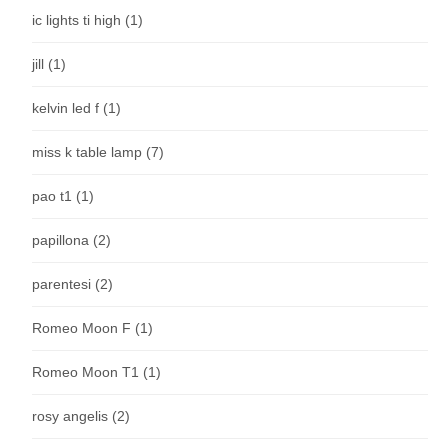
ic lights ti high
(1)
jill
(1)
kelvin led f
(1)
miss k table lamp
(7)
pao t1
(1)
papillona
(2)
parentesi
(2)
Romeo Moon F
(1)
Romeo Moon T1
(1)
rosy angelis
(2)