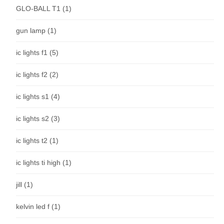
GLO-BALL T1
(1)
gun lamp
(1)
ic lights f1
(5)
ic lights f2
(2)
ic lights s1
(4)
ic lights s2
(3)
ic lights t2
(1)
ic lights ti high
(1)
jill
(1)
kelvin led f
(1)