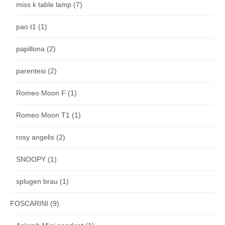
miss k table lamp
(7)
pao t1
(1)
papillona
(2)
parentesi
(2)
Romeo Moon F
(1)
Romeo Moon T1
(1)
rosy angelis
(2)
SNOOPY
(1)
splugen brau
(1)
FOSCARINI
(9)