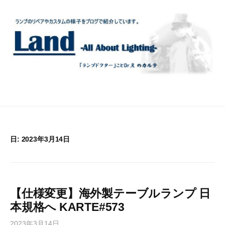
コ
ン
テ
ン
ツ
へ
ス
キ
ッ
プ
日:
2023年3月14日
【仕様変更】海外製テーブルランプ 日
本規格へ KARTE#573
2023年3月14日