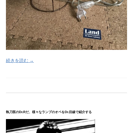
続きを読む →
執刀医のDr.Rだ、様々なランプのオペをDr.目線で紹介する