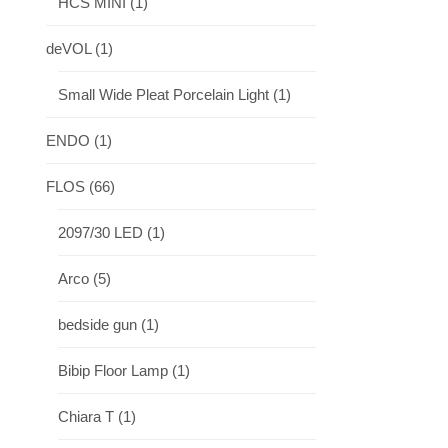
HCS MINI
(1)
deVOL
(1)
Small Wide Pleat Porcelain Light
(1)
ENDO
(1)
FLOS
(66)
2097/30 LED
(1)
Arco
(5)
bedside gun
(1)
Bibip Floor Lamp
(1)
Chiara T
(1)