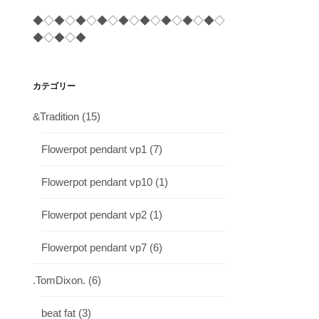
◆◇◆◇◆◇◆◇◆◇◆◇◆◇◆◇◆◇
◆◇◆◇◆
カテゴリー
&Tradition
(15)
Flowerpot pendant vp1
(7)
Flowerpot pendant vp10
(1)
Flowerpot pendant vp2
(1)
Flowerpot pendant vp7
(6)
.TomDixon.
(6)
beat fat
(3)