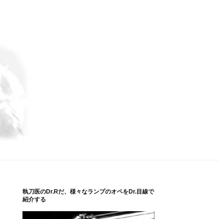
執刀医のDr.Rだ、様々なランプのオペをDr.目線で
紹介する