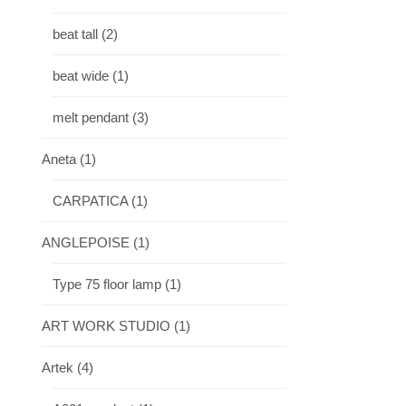
beat tall
(2)
beat wide
(1)
melt pendant
(3)
Aneta
(1)
CARPATICA
(1)
ANGLEPOISE
(1)
Type 75 floor lamp
(1)
ART WORK STUDIO
(1)
Artek
(4)