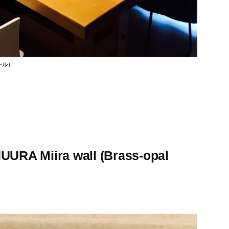
ール）
iira wall (Brass-opal