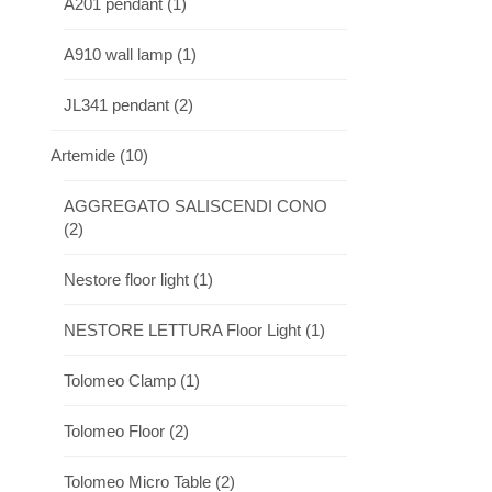
A201 pendant
(1)
A910 wall lamp
(1)
JL341 pendant
(2)
Artemide
(10)
AGGREGATO SALISCENDI CONO
(2)
Nestore floor light
(1)
NESTORE LETTURA Floor Light
(1)
Tolomeo Clamp
(1)
Tolomeo Floor
(2)
Tolomeo Micro Table
(2)