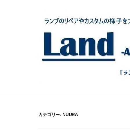
コ
ン
テ
ン
ツ
へ
ス
キ
ッ
プ
カテゴリー:
NUURA