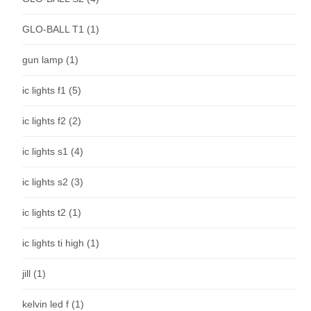
GLO-BALL T1
(1)
gun lamp
(1)
ic lights f1
(5)
ic lights f2
(2)
ic lights s1
(4)
ic lights s2
(3)
ic lights t2
(1)
ic lights ti high
(1)
jill
(1)
kelvin led f
(1)