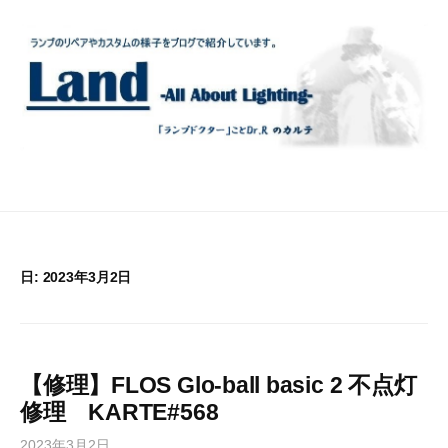
コ
ン
テ
ン
ツ
へ
ス
キ
ッ
プ
日:
2023年3月2日
【修理】FLOS Glo-ball basic 2 不点灯
修理 KARTE#568
2023年3月2日