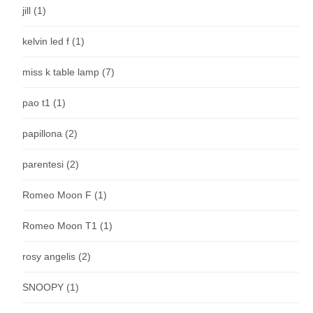
jill
(1)
kelvin led f
(1)
miss k table lamp
(7)
pao t1
(1)
papillona
(2)
parentesi
(2)
Romeo Moon F
(1)
Romeo Moon T1
(1)
rosy angelis
(2)
SNOOPY
(1)