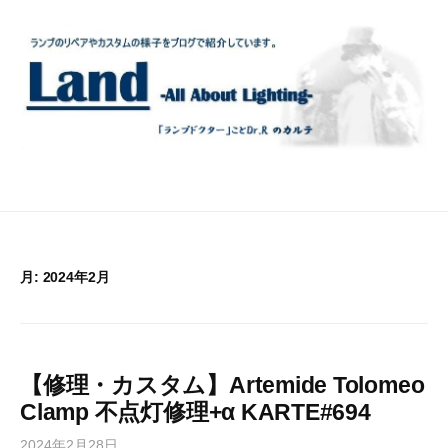
コ
ン
テ
ン
ツ
へ
ス
キ
ッ
プ
月:
2024年2月
【修理・カスタム】Artemide Tolomeo
Clamp 不点灯修理+α KARTE#694
2024年2月28日