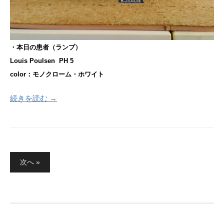
・本日の患者（ランプ）
Louis Poulsen PH 5
color：モノクローム・ホワイト
続きを読む →
投
次へ »
稿
の
ペ
ー
ジ