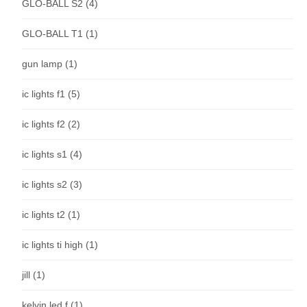
GLO-BALL S2
(4)
GLO-BALL T1
(1)
gun lamp
(1)
ic lights f1
(5)
ic lights f2
(2)
ic lights s1
(4)
ic lights s2
(3)
ic lights t2
(1)
ic lights ti high
(1)
jill
(1)
kelvin led f
(1)