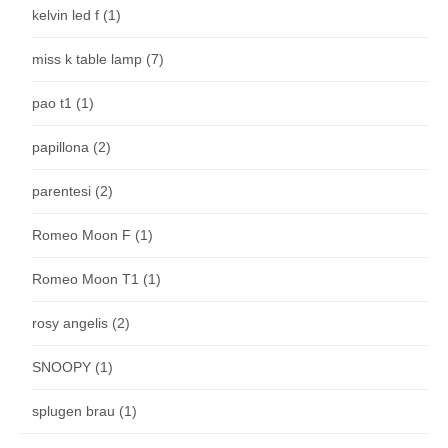
kelvin led f
(1)
miss k table lamp
(7)
pao t1
(1)
papillona
(2)
parentesi
(2)
Romeo Moon F
(1)
Romeo Moon T1
(1)
rosy angelis
(2)
SNOOPY
(1)
splugen brau
(1)