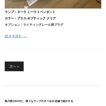
ランプ：ヌーラ ミーラ 1 ペンダント
カラー：ブラス-オプティック クリア
オプション：ライティングレール用プラグ
続きを読む →
投
次へ »
稿
の
ペ
ー
ジ
送
執刀医のDr.Rだ、様々なランプのオペをDr.目線で紹介する
り