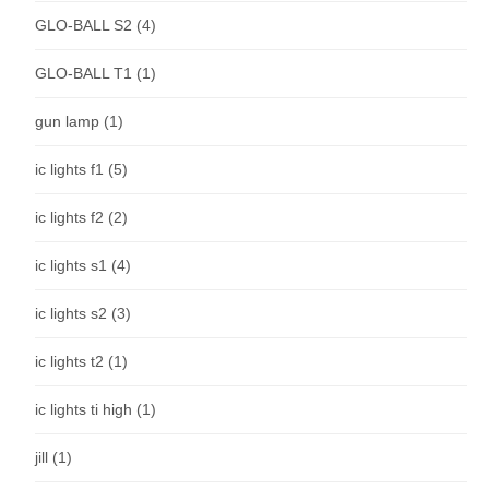
GLO-BALL S2
(4)
GLO-BALL T1
(1)
gun lamp
(1)
ic lights f1
(5)
ic lights f2
(2)
ic lights s1
(4)
ic lights s2
(3)
ic lights t2
(1)
ic lights ti high
(1)
jill
(1)