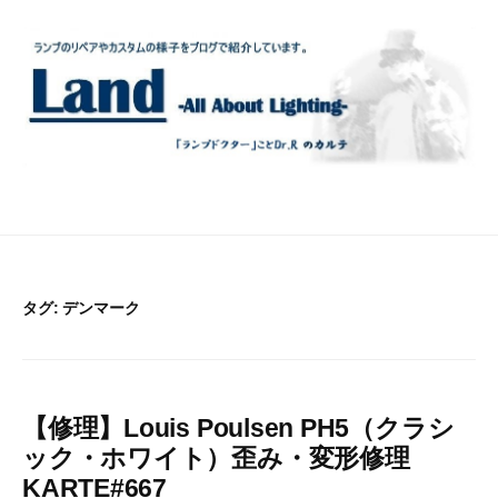
コ
ン
テ
ン
ツ
へ
ス
キ
ッ
プ
タグ:
デンマーク
【修理】Louis Poulsen PH5（クラシ
ック・ホワイト）歪み・変形修理
KARTE#667