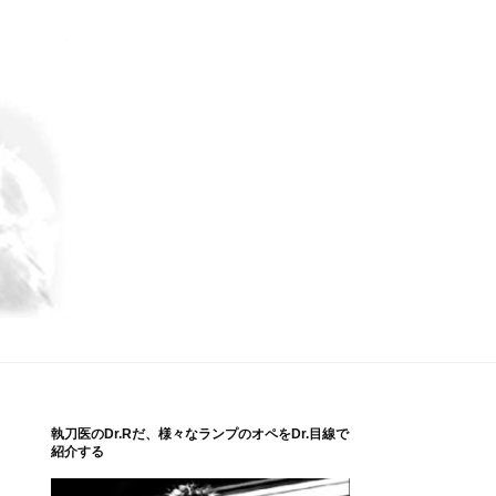
執刀医のDr.Rだ、様々なランプのオペをDr.目線で
紹介する