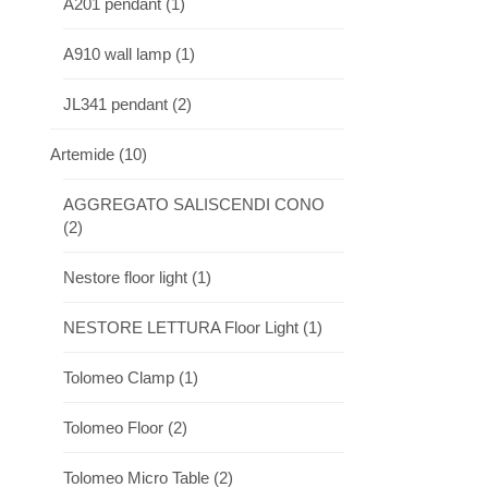
A201 pendant
(1)
A910 wall lamp
(1)
JL341 pendant
(2)
Artemide
(10)
AGGREGATO SALISCENDI CONO
(2)
Nestore floor light
(1)
NESTORE LETTURA Floor Light
(1)
Tolomeo Clamp
(1)
Tolomeo Floor
(2)
Tolomeo Micro Table
(2)