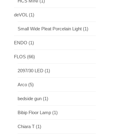
HCS MINI
(1)
deVOL
(1)
Small Wide Pleat Porcelain Light
(1)
ENDO
(1)
FLOS
(66)
2097/30 LED
(1)
Arco
(5)
bedside gun
(1)
Bibip Floor Lamp
(1)
Chiara T
(1)