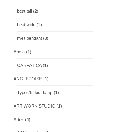
beat tall
(2)
beat wide
(1)
melt pendant
(3)
Aneta
(1)
CARPATICA
(1)
ANGLEPOISE
(1)
Type 75 floor lamp
(1)
ART WORK STUDIO
(1)
Artek
(4)