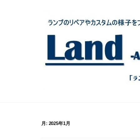
コ
ン
テ
ン
ツ
へ
ス
キ
ッ
プ
月:
2025年1月