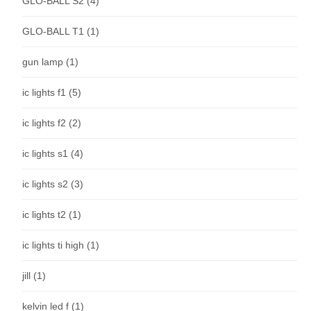
GLO-BALL S2
(4)
GLO-BALL T1
(1)
gun lamp
(1)
ic lights f1
(5)
ic lights f2
(2)
ic lights s1
(4)
ic lights s2
(3)
ic lights t2
(1)
ic lights ti high
(1)
jill
(1)
kelvin led f
(1)