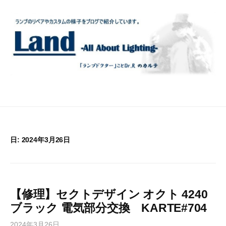
コ
ン
テ
ン
ツ
へ
ス
キ
ッ
プ
日:
2024年3月26日
【修理】セクトデザイン オクト 4240
ブラック 電気部分交換 KARTE#704
2024年3月26日