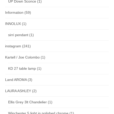
UP Down Sconce
(1)
Information
(59)
INNOLUX
(1)
sirri pendant
(1)
instagram
(241)
Kartell / Joe Colombo
(1)
KD 27 table lamp
(1)
Land AROMA
(3)
LAURA ASHLEY
(2)
Ellis Grey 3lt Chandelier
(1)
Winchester 5 light in polished chrome
(1)