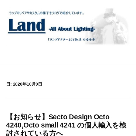
コ
ン
テ
ン
ツ
へ
ス
キ
ッ
プ
日:
2020年10月9日
【お知らせ】Secto Design Octo
4240,Octo small 4241 の個人輸入を検
討されている方へ