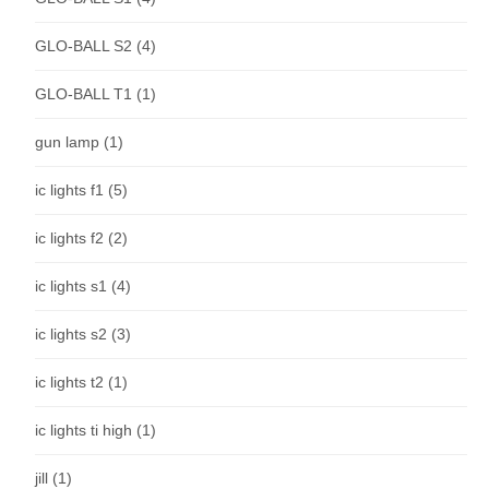
GLO-BALL S2
(4)
GLO-BALL T1
(1)
gun lamp
(1)
ic lights f1
(5)
ic lights f2
(2)
ic lights s1
(4)
ic lights s2
(3)
ic lights t2
(1)
ic lights ti high
(1)
jill
(1)