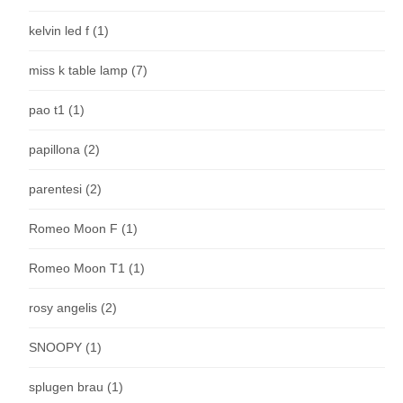
kelvin led f
(1)
miss k table lamp
(7)
pao t1
(1)
papillona
(2)
parentesi
(2)
Romeo Moon F
(1)
Romeo Moon T1
(1)
rosy angelis
(2)
SNOOPY
(1)
splugen brau
(1)