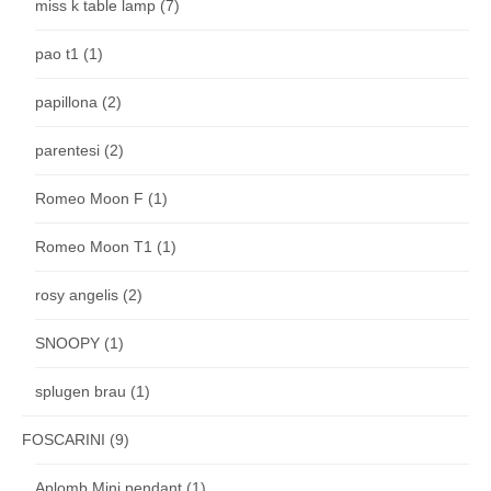
miss k table lamp
(7)
pao t1
(1)
papillona
(2)
parentesi
(2)
Romeo Moon F
(1)
Romeo Moon T1
(1)
rosy angelis
(2)
SNOOPY
(1)
splugen brau
(1)
FOSCARINI
(9)
Aplomb Mini pendant
(1)