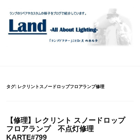
コ
ン
テ
ン
ツ
へ
ス
キ
ッ
プ
タグ:
レクリントスノードロップフロアランプ修理
【修理】レクリント スノードロップ
フロアランプ 不点灯修理
KARTE#799