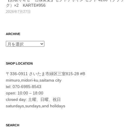
ク）×2 KARTE#956
2026年7月27日
ARCHIVE
ARCHIVE
SHOP LOCATION
〒336-0911 さいたま市緑区三室815-28 #B
mimuro,midori-ku,saitama city
tel: 070-6985-8543
open: 10:00 – 18:00
closed day: 土曜、日曜、祝日
saturdays,sundays,and holidays
SEARCH