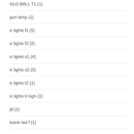
GLO-BALL T1
(1)
gun lamp
(1)
ic lights f1
(5)
ic lights f2
(2)
ic lights s1
(4)
ic lights s2
(3)
ic lights t2
(1)
ic lights ti high
(1)
jill
(1)
kelvin led f
(1)