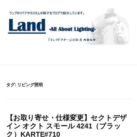
コ
ン
テ
ン
ツ
へ
ス
キ
ッ
プ
タグ:
リビング照明
【お取り寄せ・仕様変更】セクトデザ
イン オクト スモール 4241（ブラッ
ク）KARTE#710