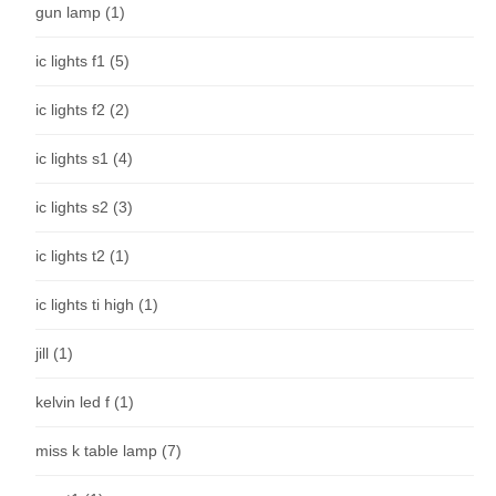
gun lamp
(1)
ic lights f1
(5)
ic lights f2
(2)
ic lights s1
(4)
ic lights s2
(3)
ic lights t2
(1)
ic lights ti high
(1)
jill
(1)
kelvin led f
(1)
miss k table lamp
(7)