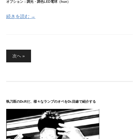
オプション：調光・調色LED電球（hue）
続きを読む →
投
次へ »
稿
の
ペ
ー
ジ
送
執刀医のDr.Rだ、様々なランプのオペをDr.目線で紹介する
り