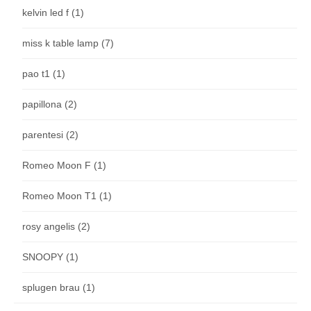
kelvin led f
(1)
miss k table lamp
(7)
pao t1
(1)
papillona
(2)
parentesi
(2)
Romeo Moon F
(1)
Romeo Moon T1
(1)
rosy angelis
(2)
SNOOPY
(1)
splugen brau
(1)