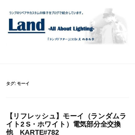
コ
ン
テ
ン
ツ
へ
ス
キ
ッ
プ
タグ:
モーイ
【リフレッシュ】モーイ（ランダムラ
イト2 S・ホワイト）電気部分全交換
他 KARTE#782