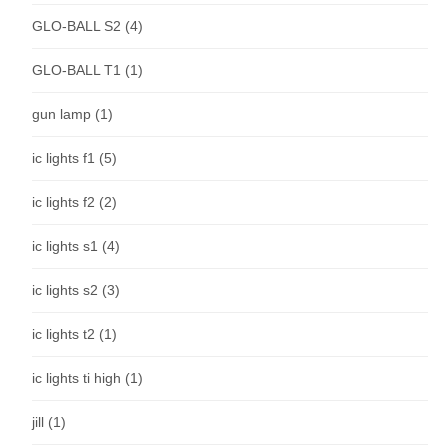
GLO-BALL S2
(4)
GLO-BALL T1
(1)
gun lamp
(1)
ic lights f1
(5)
ic lights f2
(2)
ic lights s1
(4)
ic lights s2
(3)
ic lights t2
(1)
ic lights ti high
(1)
jill
(1)