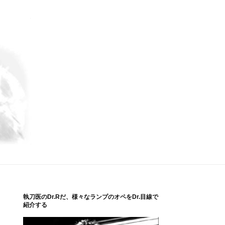
執刀医のDr.Rだ、様々なランプのオペをDr.目線で
紹介する