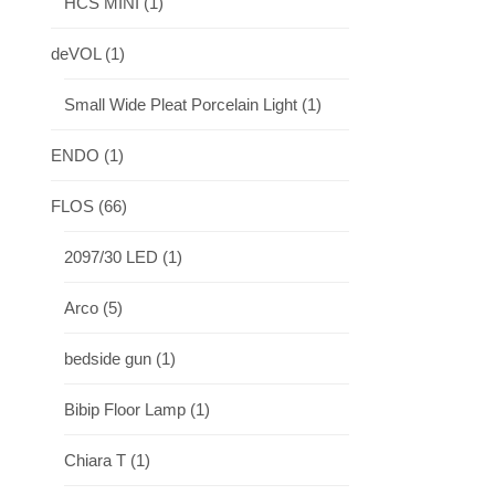
HCS MINI
(1)
deVOL
(1)
Small Wide Pleat Porcelain Light
(1)
ENDO
(1)
FLOS
(66)
2097/30 LED
(1)
Arco
(5)
bedside gun
(1)
Bibip Floor Lamp
(1)
Chiara T
(1)