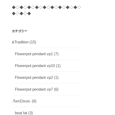
◆◇◆◇◆◇◆◇◆◇◆◇◆◇◆◇◆◇
◆◇◆◇◆
カテゴリー
&Tradition
(15)
Flowerpot pendant vp1
(7)
Flowerpot pendant vp10
(1)
Flowerpot pendant vp2
(1)
Flowerpot pendant vp7
(6)
.TomDixon.
(6)
beat fat
(3)