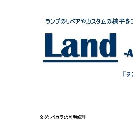
コ
ン
テ
ン
ツ
へ
ス
キ
ッ
プ
タグ:
バカラの照明修理