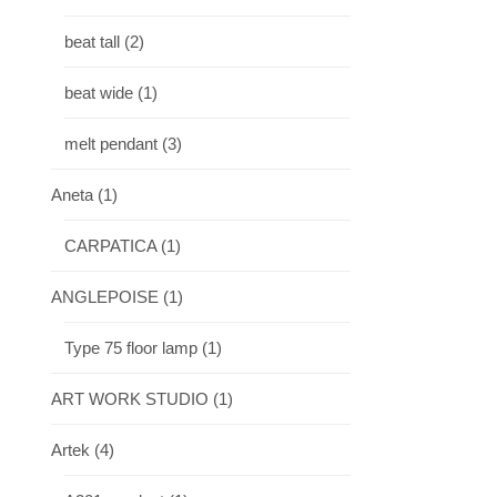
beat tall
(2)
beat wide
(1)
melt pendant
(3)
Aneta
(1)
CARPATICA
(1)
ANGLEPOISE
(1)
Type 75 floor lamp
(1)
ART WORK STUDIO
(1)
Artek
(4)