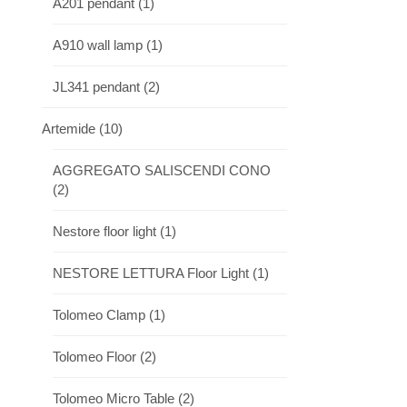
A201 pendant
(1)
A910 wall lamp
(1)
JL341 pendant
(2)
Artemide
(10)
AGGREGATO SALISCENDI CONO
(2)
Nestore floor light
(1)
NESTORE LETTURA Floor Light
(1)
Tolomeo Clamp
(1)
Tolomeo Floor
(2)
Tolomeo Micro Table
(2)