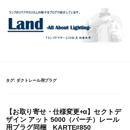
コ
ン
テ
ン
ツ
へ
ス
キ
ッ
プ
タグ:
ダクトレール用プラグ
【お取り寄せ・仕様変更+α】セクトデ
ザイン アット 5000（バーチ）レール
用プラグ同梱 KARTE#850