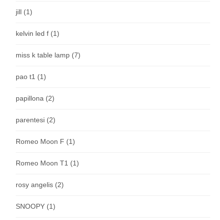
jill
(1)
kelvin led f
(1)
miss k table lamp
(7)
pao t1
(1)
papillona
(2)
parentesi
(2)
Romeo Moon F
(1)
Romeo Moon T1
(1)
rosy angelis
(2)
SNOOPY
(1)