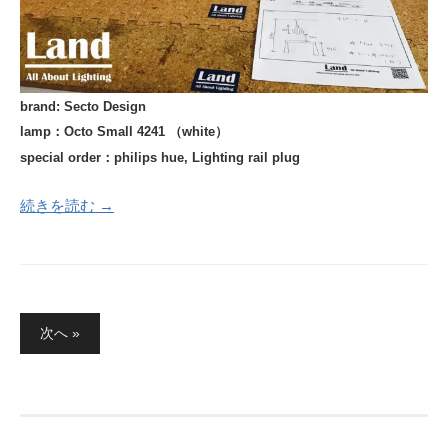
brand: Secto Design
lamp：Octo Small 4241 （white）
special order：philips hue
, Lighting rail plug
続きを読む →
投
次へ »
稿
の
ペ
ー
ジ