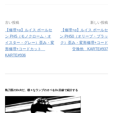
投
古い投稿
新しい投稿
稿
【修理+α】ルイス ポールセ
【修理+α】ルイス ポールセ
ン PH5（モノクローム・オ
ン PH50（オリーブ・ブラッ
ナ
イスター・グレー）歪み・変
ク）歪み・変形修理+コード
ビ
形修理+コードカット
交換他 KARTE#937
ゲ
KARTE#936
ー
シ
ョ
ン
執刀医のDr.Rだ、様々なランプのオペをDr.目線で紹介する