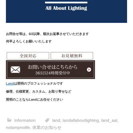
お問合せ等は、6/2以降、順次お返事させていただきます
何卒よろしくお願いいたします
Land
は照明のプロフェッショナルです
修理、仕様変更、カスタム、お取り寄せなど
照明のことならLandにお任せください
Information
land
,
landallaboutlighting
,
land_aal
,
nolampnolife
,
休業のお知らせ