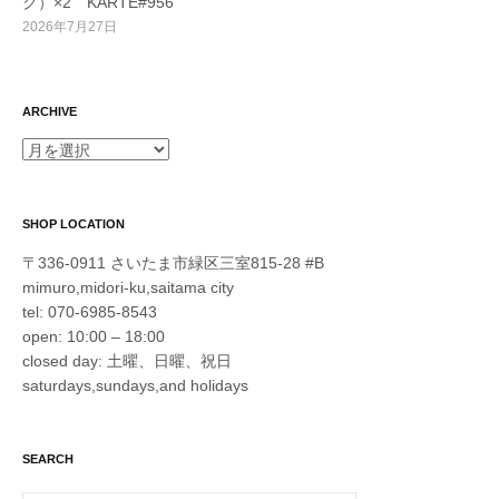
ク）×2 KARTE#956
2026年7月27日
ARCHIVE
ARCHIVE
SHOP LOCATION
〒336-0911 さいたま市緑区三室815-28 #B
mimuro,midori-ku,saitama city
tel: 070-6985-8543
open: 10:00 – 18:00
closed day: 土曜、日曜、祝日
saturdays,sundays,and holidays
SEARCH
検