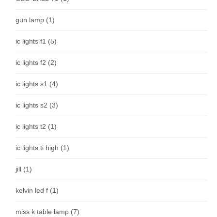
gun lamp
(1)
ic lights f1
(5)
ic lights f2
(2)
ic lights s1
(4)
ic lights s2
(3)
ic lights t2
(1)
ic lights ti high
(1)
jill
(1)
kelvin led f
(1)
miss k table lamp
(7)