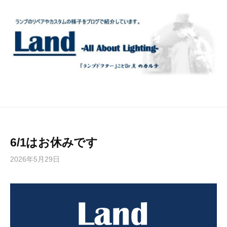
コ
ン
テ
ン
ツ
へ
ス
キ
ッ
プ
6/1はお休みです
2026年5月29日