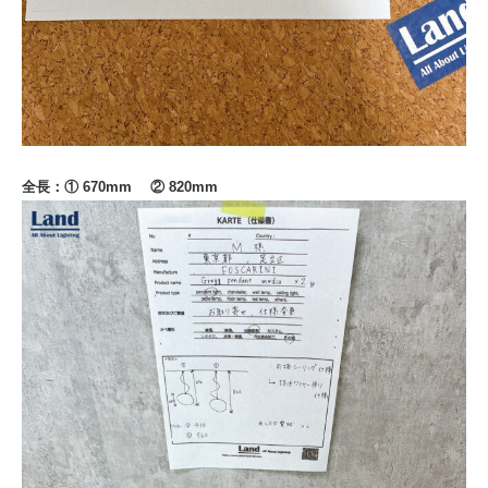
全長：① 670
mm ② 820mm