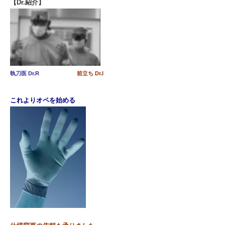
【Dr.紹介】
執刀医 Dr.R
前立ち Dr.I
これよりオペを始める