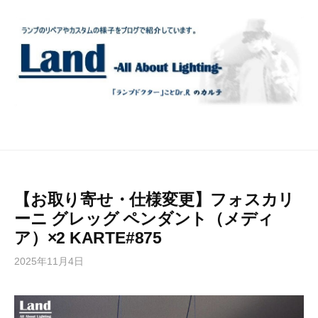
コ
ン
テ
ン
ツ
へ
ス
キ
ッ
プ
【お取り寄せ・仕様変更】フォスカリ
ーニ グレッグ ペンダント（メディ
ア）×2 KARTE#875
2025年11月4日