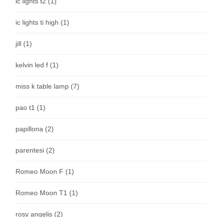
ic lights t2
(1)
ic lights ti high
(1)
jill
(1)
kelvin led f
(1)
miss k table lamp
(7)
pao t1
(1)
papillona
(2)
parentesi
(2)
Romeo Moon F
(1)
Romeo Moon T1
(1)
rosy angelis
(2)