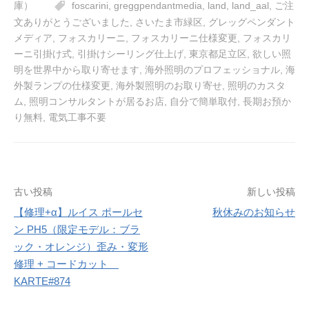
庫）
foscarini
,
greggpendantmedia
,
land
,
land_aal
,
ご注
文ありがとうございました
,
さいたま市緑区
,
グレッグペンダント
メディア
,
フォスカリーニ
,
フォスカリーニ仕様変更
,
フォスカリ
ーニ引掛け式
,
引掛けシーリング仕上げ
,
東京都足立区
,
欲しい照
明を世界中から取り寄せます
,
海外照明のプロフェッショナル
,
海
外製ランプの仕様変更
,
海外製照明のお取り寄せ
,
照明のカスタ
ム
,
照明コンサルタントが居るお店
,
自分で簡単取付
,
長期お預か
り無料
,
電気工事不要
投
古い投稿
新しい投稿
稿
【修理+α】ルイス ポールセ
秋休みのお知らせ
ン PH5（限定モデル：ブラ
ナ
ック・オレンジ）歪み・変形
ビ
修理 + コードカット
ゲ
KARTE#874
ー