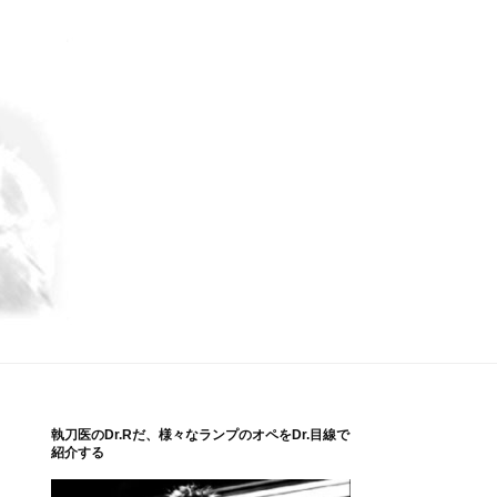
執刀医のDr.Rだ、様々なランプのオペをDr.目線で
紹介する