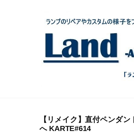
コ
ン
テ
ン
ツ
へ
ス
キ
ッ
プ
【リメイク】直付ペンダン
へ KARTE#614