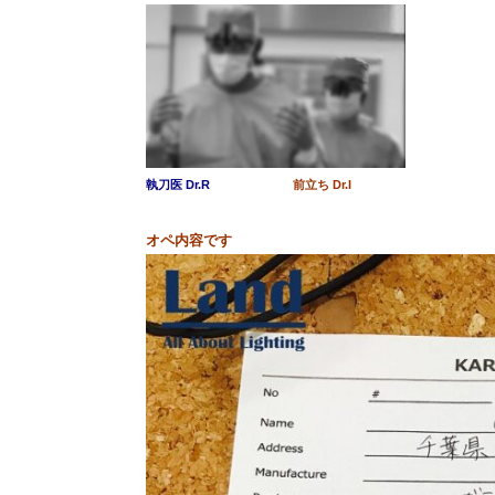
執刀医 Dr.R
前立ち Dr.I
オペ内容です