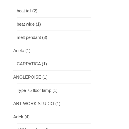
beat tall
(2)
beat wide
(1)
melt pendant
(3)
Aneta
(1)
CARPATICA
(1)
ANGLEPOISE
(1)
Type 75 floor lamp
(1)
ART WORK STUDIO
(1)
Artek
(4)