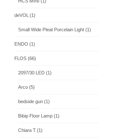
HCS MINI
(1)
deVOL
(1)
Small Wide Pleat Porcelain Light
(1)
ENDO
(1)
FLOS
(66)
2097/30 LED
(1)
Arco
(5)
bedside gun
(1)
Bibip Floor Lamp
(1)
Chiara T
(1)