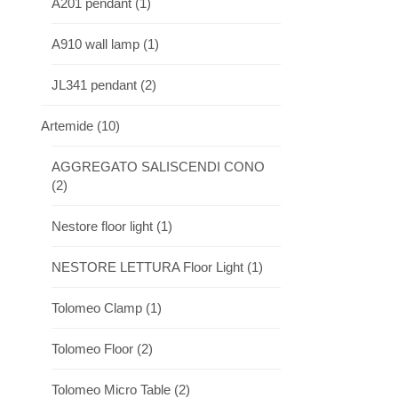
A201 pendant
(1)
A910 wall lamp
(1)
JL341 pendant
(2)
Artemide
(10)
AGGREGATO SALISCENDI CONO
(2)
Nestore floor light
(1)
NESTORE LETTURA Floor Light
(1)
Tolomeo Clamp
(1)
Tolomeo Floor
(2)
Tolomeo Micro Table
(2)