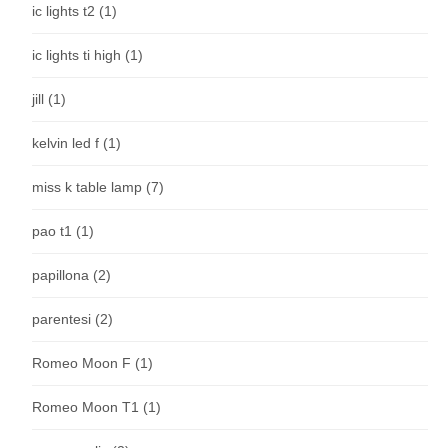
ic lights t2
(1)
ic lights ti high
(1)
jill
(1)
kelvin led f
(1)
miss k table lamp
(7)
pao t1
(1)
papillona
(2)
parentesi
(2)
Romeo Moon F
(1)
Romeo Moon T1
(1)