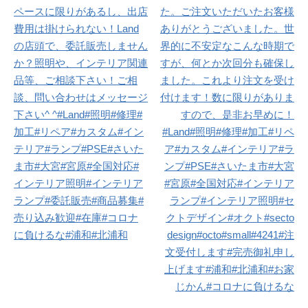
ビ
ペースに限りがあるし、出店
た。ご注文いただいたお客様
ゲ
費用は掛けられない！Land
ありがとうございました。世
ー
の店頭で、委託販売しません
界的に不安定なこんな時期で
か？照明や、インテリア関連
すが、何とか次回分も確保し
シ
品等、ご相談下さい！ご相
ました。これより注文を受け
ョ
談、問い合わせはメッセージ
付けます！数に限りがありま
ン
下さい^ ^#Land#照明#修理#
すので、是非お早めに！
加工#リペア#カスタム#イン
#Land#照明#修理#加工#リペ
テリア#ランプ#PSE#さいた
ア#カスタム#インテリア#ラ
ま市#大宮#宮原#全国対応#
ンプ#PSE#さいたま市#大宮
インテリア照明#インテリア
#宮原#全国対応#インテリア
ランプ#委託販売#商品募集#
ランプ#インテリア照明#セ
売り込み歓迎#在庫#コロナ
クトデザイン#オクト#secto
に負けるな#浦和#北浦和
design#octo#small#4241#注
文受付します#完売御礼申し
上げます#浦和#北浦和#お家
じかん#コロナに負けるな