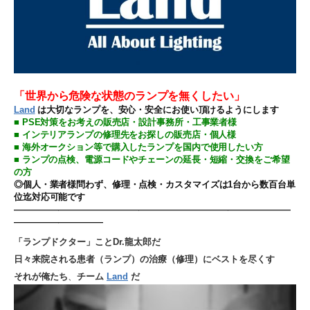
「世界から危険な状態のランプを無くしたい」
Land
は大切なランプを、安心・安全にお使い頂けるようにします
■ PSE対策をお考えの販売店・設計事務所・工事業者様
■ インテリアランプの修理先をお探しの販売店・個人様
■ 海外オークション等で購入したランプを国内で使用したい方
■ ランプの点検、電源コードやチェーンの延長・短縮・交換をご希望
の方
◎個人・業者様問わず、修理・点検・カスタマイズは1台から数百台単
位迄対応可能です
———————————————————————————————
——————————
「ランプドクター」ことDr.龍太郎だ
日々来院される患者（ランプ）の治療（修理）にベストを尽くす
それが俺たち
、
チーム
Land
だ