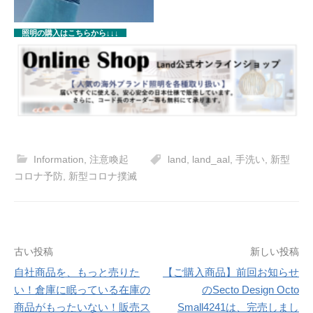
照明の購入はこちらから↓↓↓
Information
,
注意喚起
land
,
land_aal
,
手洗い
,
新型
コロナ予防
,
新型コロナ撲滅
投
古い投稿
新しい投稿
稿
自社商品を、もっと売りた
【ご購入商品】前回お知らせ
い！倉庫に眠っている在庫の
のSecto Design Octo
ナ
商品がもったいない！販売ス
Small4241は、完売しまし