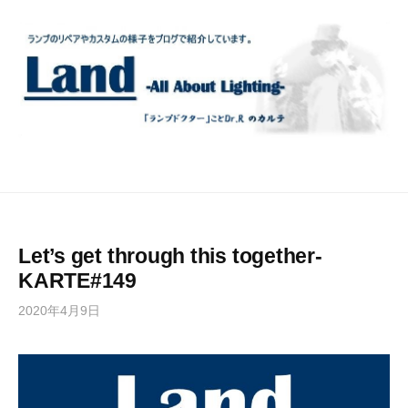
コ
ン
テ
ン
ツ
へ
ス
キ
ッ
プ
Let’s get through this together-
KARTE#149
2020年4月9日