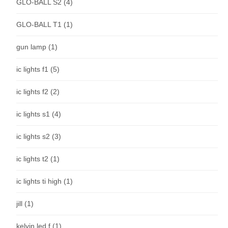
GLO-BALL S2
(4)
GLO-BALL T1
(1)
gun lamp
(1)
ic lights f1
(5)
ic lights f2
(2)
ic lights s1
(4)
ic lights s2
(3)
ic lights t2
(1)
ic lights ti high
(1)
jill
(1)
kelvin led f
(1)