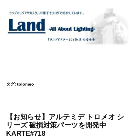
コ
ン
テ
ン
ツ
へ
ス
キ
ッ
プ
タグ:
tolomeo
【お知らせ】アルテミデ トロメオ シ
リーズ 破損対策パーツを開発中
KARTE#718