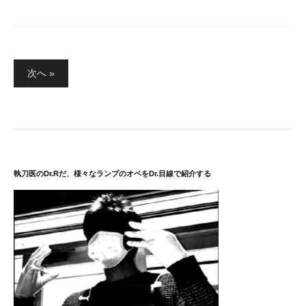
投
次へ »
稿
の
ペ
ー
ジ
送
執刀医のDr.Rだ、様々なランプのオペをDr.目線で紹介する
り