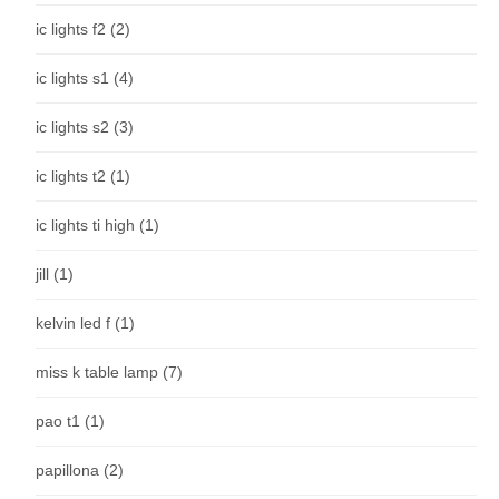
ic lights f2
(2)
ic lights s1
(4)
ic lights s2
(3)
ic lights t2
(1)
ic lights ti high
(1)
jill
(1)
kelvin led f
(1)
miss k table lamp
(7)
pao t1
(1)
papillona
(2)