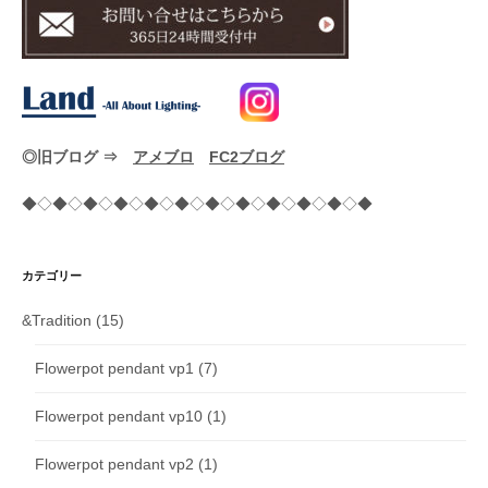
◎旧ブログ ⇒
アメブロ
FC2ブログ
◆◇◆◇◆◇◆◇◆◇◆◇◆◇◆◇◆◇◆◇◆◇◆
カテゴリー
&Tradition
(15)
Flowerpot pendant vp1
(7)
Flowerpot pendant vp10
(1)
Flowerpot pendant vp2
(1)