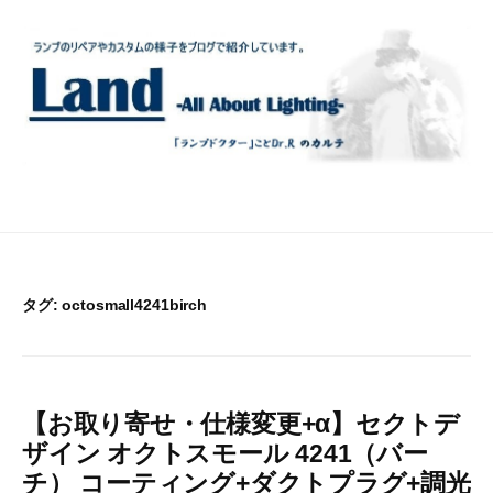
コ
ン
テ
ン
ツ
へ
ス
キ
ッ
プ
タグ:
octosmall4241birch
【お取り寄せ・仕様変更+α】セクトデ
ザイン オクトスモール 4241（バー
チ） コーティング+ダクトプラグ+調光