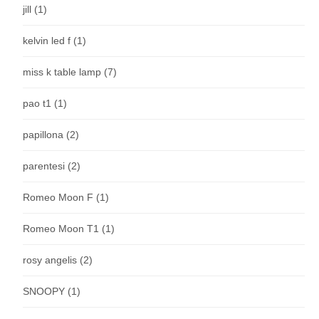
jill
(1)
kelvin led f
(1)
miss k table lamp
(7)
pao t1
(1)
papillona
(2)
parentesi
(2)
Romeo Moon F
(1)
Romeo Moon T1
(1)
rosy angelis
(2)
SNOOPY
(1)