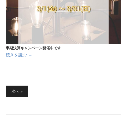
半期決算キャンペーン開催中です
続きを読む →
投
次へ »
稿
の
ペ
ー
ジ