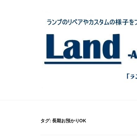
コ
ン
テ
ン
ツ
へ
ス
キ
ッ
プ
タグ:
長期お預かりOK