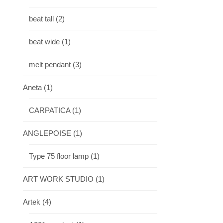
beat tall
(2)
beat wide
(1)
melt pendant
(3)
Aneta
(1)
CARPATICA
(1)
ANGLEPOISE
(1)
Type 75 floor lamp
(1)
ART WORK STUDIO
(1)
Artek
(4)