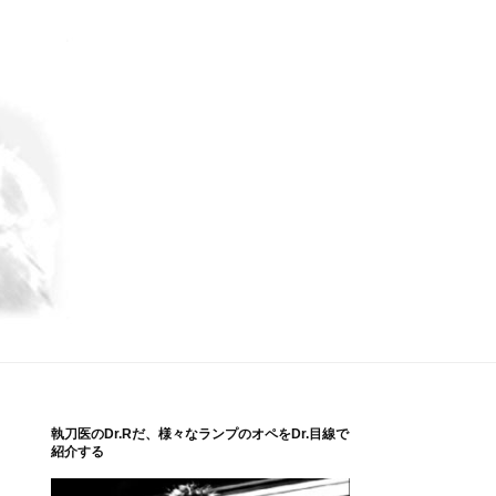
執刀医のDr.Rだ、様々なランプのオペをDr.目線で
紹介する