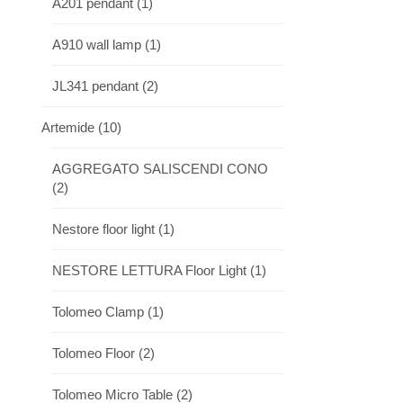
A201 pendant
(1)
A910 wall lamp
(1)
JL341 pendant
(2)
Artemide
(10)
AGGREGATO SALISCENDI CONO
(2)
Nestore floor light
(1)
NESTORE LETTURA Floor Light
(1)
Tolomeo Clamp
(1)
Tolomeo Floor
(2)
Tolomeo Micro Table
(2)