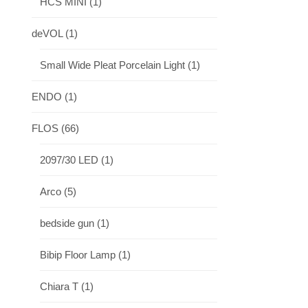
HCS MINI
(1)
deVOL
(1)
Small Wide Pleat Porcelain Light
(1)
ENDO
(1)
FLOS
(66)
2097/30 LED
(1)
Arco
(5)
bedside gun
(1)
Bibip Floor Lamp
(1)
Chiara T
(1)