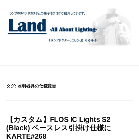
コ
ン
テ
ン
ツ
へ
ス
キ
ッ
プ
タグ:
照明器具の仕様変更
【カスタム】FLOS IC Lights S2
(Black) ベースレス引掛け仕様に
KARTE#268