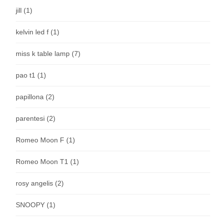
jill
(1)
kelvin led f
(1)
miss k table lamp
(7)
pao t1
(1)
papillona
(2)
parentesi
(2)
Romeo Moon F
(1)
Romeo Moon T1
(1)
rosy angelis
(2)
SNOOPY
(1)