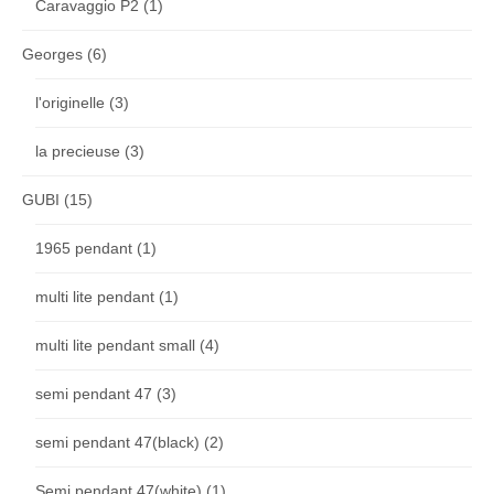
Caravaggio P2
(1)
Georges
(6)
l'originelle
(3)
la precieuse
(3)
GUBI
(15)
1965 pendant
(1)
multi lite pendant
(1)
multi lite pendant small
(4)
semi pendant 47
(3)
semi pendant 47(black)
(2)
Semi pendant 47(white)
(1)