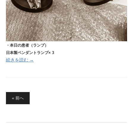
・本日の患者（ランプ）
日本製ペンダントランプ× 3
続きを読む →
投
« 前へ
稿
の
ペ
ー
ジ