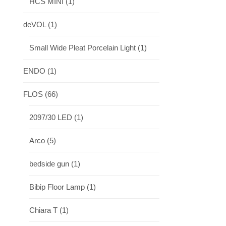
HCS MINI
(1)
deVOL
(1)
Small Wide Pleat Porcelain Light
(1)
ENDO
(1)
FLOS
(66)
2097/30 LED
(1)
Arco
(5)
bedside gun
(1)
Bibip Floor Lamp
(1)
Chiara T
(1)