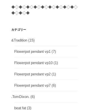
◆◇◆◇◆◇◆◇◆◇◆◇◆◇◆◇◆◇
◆◇◆◇◆
カテゴリー
&Tradition
(15)
Flowerpot pendant vp1
(7)
Flowerpot pendant vp10
(1)
Flowerpot pendant vp2
(1)
Flowerpot pendant vp7
(6)
.TomDixon.
(6)
beat fat
(3)