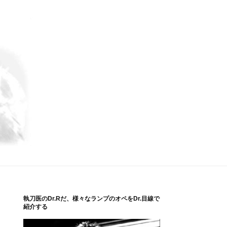
執刀医のDr.Rだ、様々なランプのオペをDr.目線で
紹介する