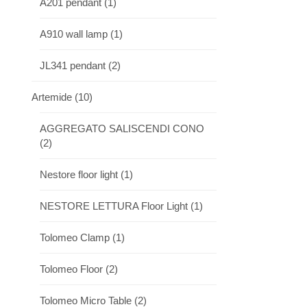
A201 pendant
(1)
A910 wall lamp
(1)
JL341 pendant
(2)
Artemide
(10)
AGGREGATO SALISCENDI CONO
(2)
Nestore floor light
(1)
NESTORE LETTURA Floor Light
(1)
Tolomeo Clamp
(1)
Tolomeo Floor
(2)
Tolomeo Micro Table
(2)