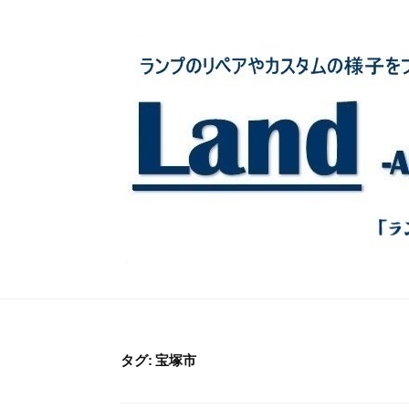
コ
ン
テ
ン
ツ
へ
ス
キ
ッ
プ
タグ:
宝塚市