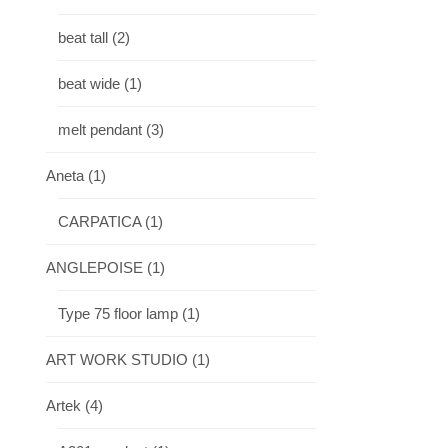
beat tall
(2)
beat wide
(1)
melt pendant
(3)
Aneta
(1)
CARPATICA
(1)
ANGLEPOISE
(1)
Type 75 floor lamp
(1)
ART WORK STUDIO
(1)
Artek
(4)