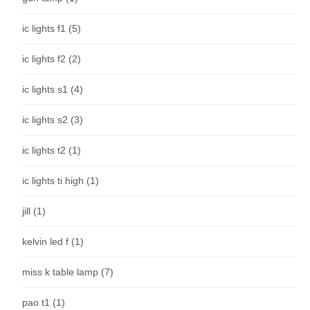
ic lights f1
(5)
ic lights f2
(2)
ic lights s1
(4)
ic lights s2
(3)
ic lights t2
(1)
ic lights ti high
(1)
jill
(1)
kelvin led f
(1)
miss k table lamp
(7)
pao t1
(1)