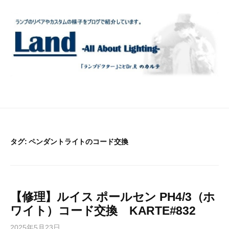
コ
ン
テ
ン
ツ
へ
ス
キ
ッ
プ
タグ:
ペンダントライトのコード交換
【修理】ルイス ポールセン PH4/3（ホ
ワイト）コード交換 KARTE#832
2025年5月23日