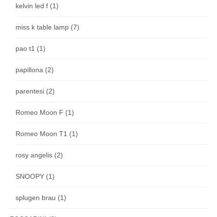
kelvin led f
(1)
miss k table lamp
(7)
pao t1
(1)
papillona
(2)
parentesi
(2)
Romeo Moon F
(1)
Romeo Moon T1
(1)
rosy angelis
(2)
SNOOPY
(1)
splugen brau
(1)