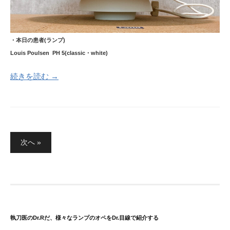
・本日の患者(ランプ)
Louis Poulsen PH 5(classic・white)
続きを読む →
投
次へ »
稿
の
ペ
ー
ジ
送
執刀医のDr.Rだ、様々なランプのオペをDr.目線で紹介する
り