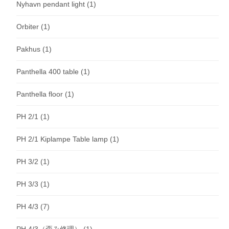
Nyhavn pendant light
(1)
Orbiter
(1)
Pakhus
(1)
Panthella 400 table
(1)
Panthella floor
(1)
PH 2/1
(1)
PH 2/1 Kiplampe Table lamp
(1)
PH 3/2
(1)
PH 3/3
(1)
PH 4/3
(7)
PH 4/3（歪み修理）
(1)