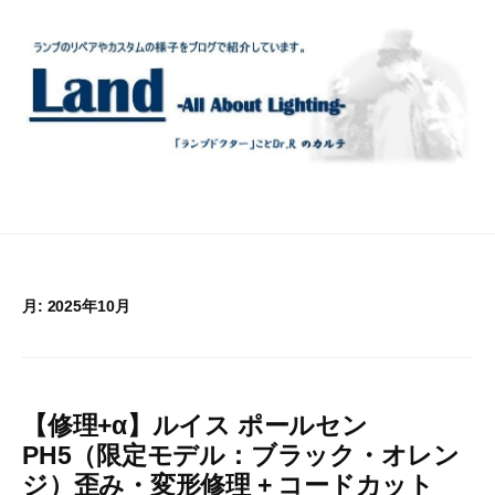
コ
ン
テ
ン
ツ
へ
ス
キ
ッ
プ
月:
2025年10月
【修理+α】ルイス ポールセン
PH5（限定モデル：ブラック・オレン
ジ）歪み・変形修理 + コードカット