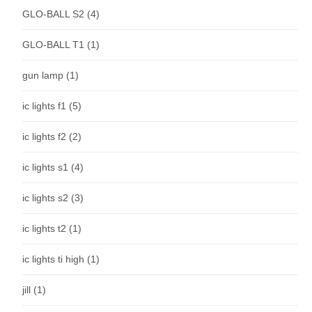
GLO-BALL S2
(4)
GLO-BALL T1
(1)
gun lamp
(1)
ic lights f1
(5)
ic lights f2
(2)
ic lights s1
(4)
ic lights s2
(3)
ic lights t2
(1)
ic lights ti high
(1)
jill
(1)