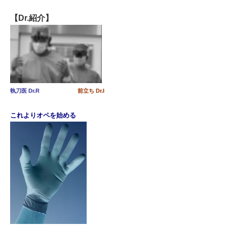
【Dr.紹介】
執刀医 Dr.R
前立ち Dr.I
これよりオペを始める