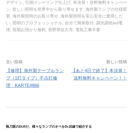
デザイン
,
引掛けシーリング仕上げ
,
本決算！送料無料キャンペー
ン
,
欲しい照明を世界中から取り寄せます
,
海外製ランプの仕様変
更
,
海外製照明のお取り寄せ
,
海外製照明を安心安全に愛用した
い
,
照明のプロフェッショナル
,
自分で簡単取付
,
調光調色led電
球
,
長期お預かり無料
,
長野県佐久市
,
電気工事不要
投
古い投稿
新しい投稿
稿
【修理】海外製テーブルラン
【あと4日で終了】本決算！
プ（1灯タイプ）不点灯修
送料無料キャンペーン！！
ナ
理 KARTE#866
ビ
ゲ
ー
シ
ョ
執刀医のDr.Rだ、様々なランプのオペをDr.目線で紹介する