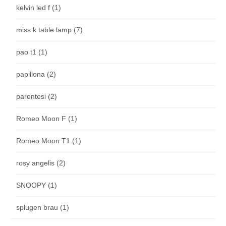
kelvin led f
(1)
miss k table lamp
(7)
pao t1
(1)
papillona
(2)
parentesi
(2)
Romeo Moon F
(1)
Romeo Moon T1
(1)
rosy angelis
(2)
SNOOPY
(1)
splugen brau
(1)