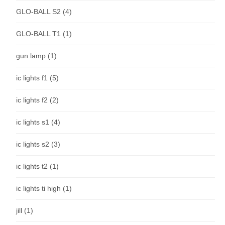
GLO-BALL S2
(4)
GLO-BALL T1
(1)
gun lamp
(1)
ic lights f1
(5)
ic lights f2
(2)
ic lights s1
(4)
ic lights s2
(3)
ic lights t2
(1)
ic lights ti high
(1)
jill
(1)