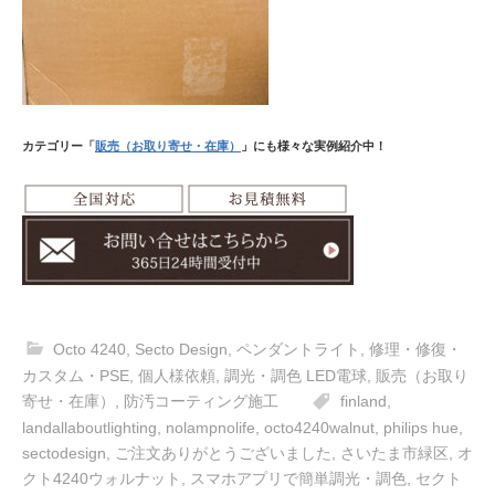
カテゴリー「
販売（お取り寄せ・在庫）
」にも様々な
実例紹介中！
Octo 4240
,
Secto Design
,
ペンダントライト
,
修理・修復・
カスタム・PSE
,
個人様依頼
,
調光・調色 LED電球
,
販売（お取り
寄せ・在庫）
,
防汚コーティング施工
finland
,
landallaboutlighting
,
nolampnolife
,
octo4240walnut
,
philips hue
,
sectodesign
,
ご注文ありがとうございました
,
さいたま市緑区
,
オ
クト4240ウォルナット
,
スマホアプリで簡単調光・調色
,
セクト