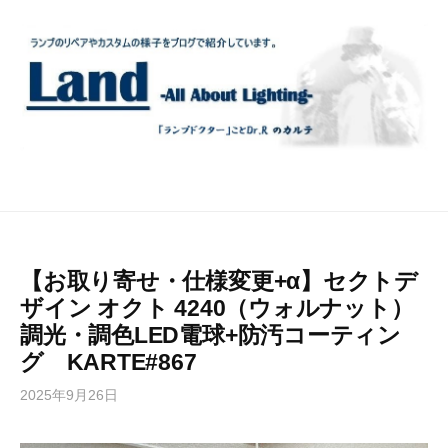
コ
ン
テ
ン
ツ
へ
ス
キ
ッ
プ
【お取り寄せ・仕様変更+α】セクトデ
ザイン オクト 4240（ウォルナット）
調光・調色LED電球+防汚コーティン
グ KARTE#867
2025年9月26日