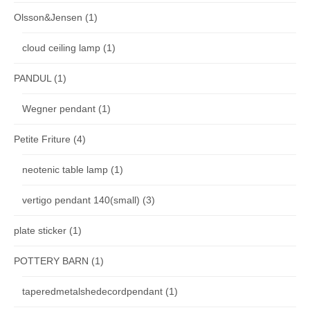
Olsson&Jensen
(1)
cloud ceiling lamp
(1)
PANDUL
(1)
Wegner pendant
(1)
Petite Friture
(4)
neotenic table lamp
(1)
vertigo pendant 140(small)
(3)
plate sticker
(1)
POTTERY BARN
(1)
taperedmetalshedecordpendant
(1)