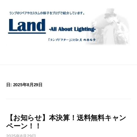
コ
ン
テ
ン
ツ
へ
ス
キ
ッ
プ
日:
2025年8月29日
【お知らせ】本決算！送料無料キャン
ペーン！！
2025年8月29日