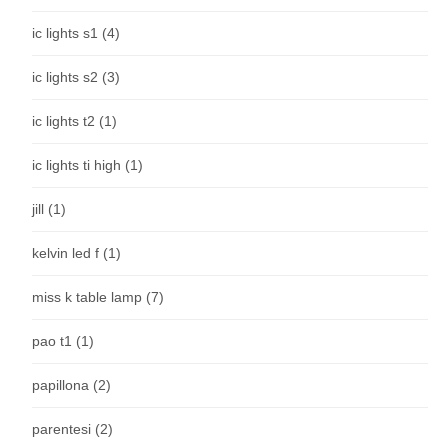
ic lights s1
(4)
ic lights s2
(3)
ic lights t2
(1)
ic lights ti high
(1)
jill
(1)
kelvin led f
(1)
miss k table lamp
(7)
pao t1
(1)
papillona
(2)
parentesi
(2)