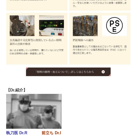
【Dr.紹介】
執刀医 Dr.R
前立ち Dr.I