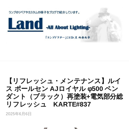
コ
ン
テ
ン
ツ
へ
ス
キ
ッ
プ
【リフレッシュ・メンテナンス】ルイ
ス ポールセン AJロイヤル φ500 ペン
ダント（ブラック）再塗装+電気部分総
リフレッシュ KARTE#837
2025年6月6日