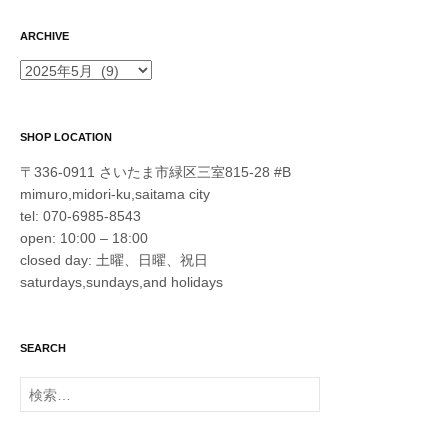
ARCHIVE
ARCHIVE
SHOP LOCATION
〒336-0911 さいたま市緑区三室815-28 #B
mimuro,midori-ku,saitama city
tel: 070-6985-8543
open: 10:00 – 18:00
closed day: 土曜、日曜、祝日
saturdays,sundays,and holidays
SEARCH
検
索: