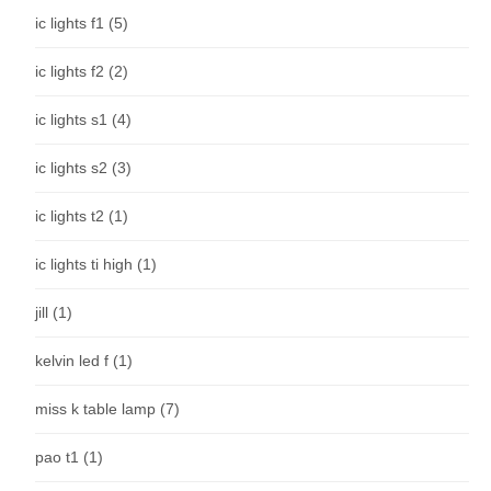
ic lights f1
(5)
ic lights f2
(2)
ic lights s1
(4)
ic lights s2
(3)
ic lights t2
(1)
ic lights ti high
(1)
jill
(1)
kelvin led f
(1)
miss k table lamp
(7)
pao t1
(1)