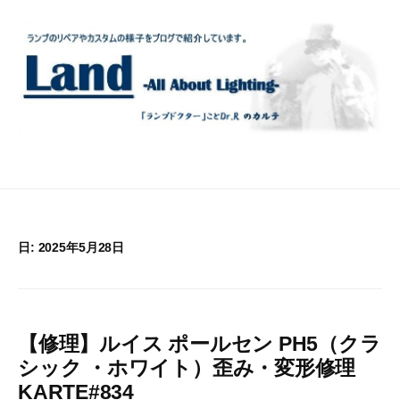
コ
ン
テ
ン
ツ
へ
ス
キ
ッ
プ
日:
2025年5月28日
【修理】ルイス ポールセン PH5（クラ
シック ・ホワイト）歪み・変形修理
KARTE#834