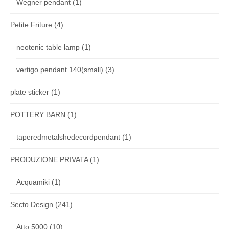
Wegner pendant
(1)
Petite Friture
(4)
neotenic table lamp
(1)
vertigo pendant 140(small)
(3)
plate sticker
(1)
POTTERY BARN
(1)
taperedmetalshedecordpendant
(1)
PRODUZIONE PRIVATA
(1)
Acquamiki
(1)
Secto Design
(241)
Atto 5000
(10)