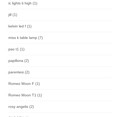
ic lights ti high
(1)
jill
(1)
kelvin led f
(1)
miss k table lamp
(7)
pao t1
(1)
papillona
(2)
parentesi
(2)
Romeo Moon F
(1)
Romeo Moon T1
(1)
rosy angelis
(2)