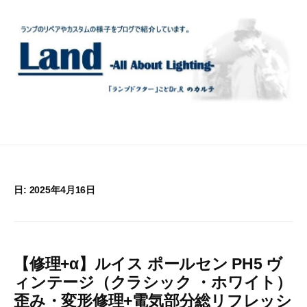
コ
ン
テ
ン
ツ
へ
ス
キ
ッ
プ
日:
2025年4月16日
【修理+α】ルイス ポールセン PH5 ヴ
ィンテージ（クラシック ・ホワイト）
歪み・変形修理+電気部分総リフレッシ