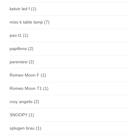
kelvin led f
(1)
miss k table lamp
(7)
pao t1
(1)
papillona
(2)
parentesi
(2)
Romeo Moon F
(1)
Romeo Moon T1
(1)
rosy angelis
(2)
SNOOPY
(1)
splugen brau
(1)