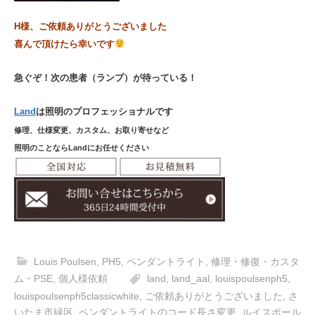
H様、ご依頼ありがとうございました
喜んで頂けたら幸いです
急ぐぞ！次の患者（ランプ）が待っている！
Land
は照明のプロフェッショナルです
修理、仕様変更、カスタム、お取り寄せなど
照明のことならLandにお任せください
Louis Poulsen
,
PH5
,
ペンダントライト
,
修理・修復・カスタ
ム・PSE
,
個人様依頼
land
,
land_aal
,
louispoulsenph5
,
louispoulsenph5classicwhite
,
ご依頼ありがとうございました
,
さ
いたま市緑区
,
ペンダントライトのコード長さ変更
,
ルイスポール