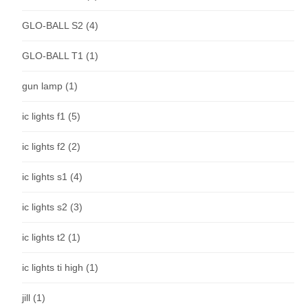
GLO-BALL S2
(4)
GLO-BALL T1
(1)
gun lamp
(1)
ic lights f1
(5)
ic lights f2
(2)
ic lights s1
(4)
ic lights s2
(3)
ic lights t2
(1)
ic lights ti high
(1)
jill
(1)