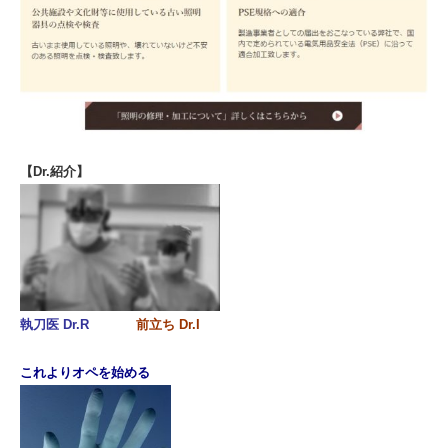
【Dr.紹介】
執刀医 Dr.R
前立ち Dr.I
これよりオペを始める