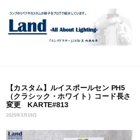
コ
ン
テ
ン
ツ
へ
ス
キ
ッ
プ
【カスタム】ルイスポールセン PH5
（クラシック・ホワイト）コード長さ
変更 KARTE#813
2025年3月19日