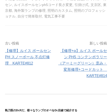
セン
,
ルイスポールセンph5コード長さ変更
,
引掛け式
,
文京区
,
東
京都
,
海外製ランプの修理
,
照明のカスタム
,
照明のプロフェッシ
ョナル
,
自分で簡単取付
,
電気工事不要
投
古い投稿
新しい投稿
稿
【修理】ルイス ポールセン
【修理+α】ルイス ポールセ
PH スノーボール 不点灯修
ン PH5 コンテンポラリー
ナ
理 KARTE#812
（アーミーグリーン）歪み・
ビ
変形修理+コードカット
ゲ
KARTE#814
ー
シ
ョ
ン
執刀医のDr.Rだ、様々なランプのオペをDr.目線で紹介する