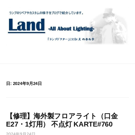
コ
ン
テ
ン
ツ
へ
ス
キ
ッ
プ
日:
2024年9月24日
【修理】海外製フロアライト（口金
E27・1灯用） 不点灯 KARTE#760
2024年9月24日