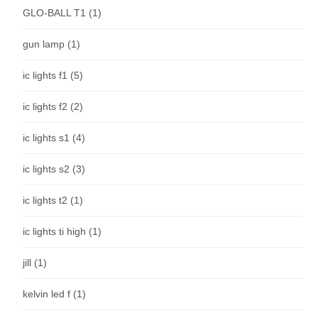
GLO-BALL T1
(1)
gun lamp
(1)
ic lights f1
(5)
ic lights f2
(2)
ic lights s1
(4)
ic lights s2
(3)
ic lights t2
(1)
ic lights ti high
(1)
jill
(1)
kelvin led f
(1)