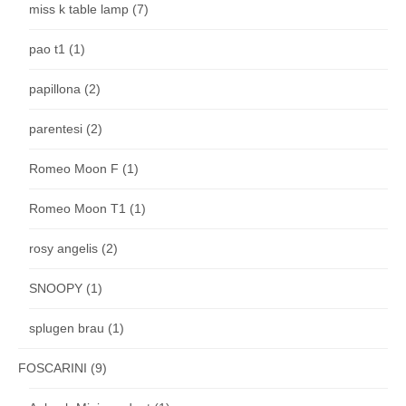
miss k table lamp
(7)
pao t1
(1)
papillona
(2)
parentesi
(2)
Romeo Moon F
(1)
Romeo Moon T1
(1)
rosy angelis
(2)
SNOOPY
(1)
splugen brau
(1)
FOSCARINI
(9)