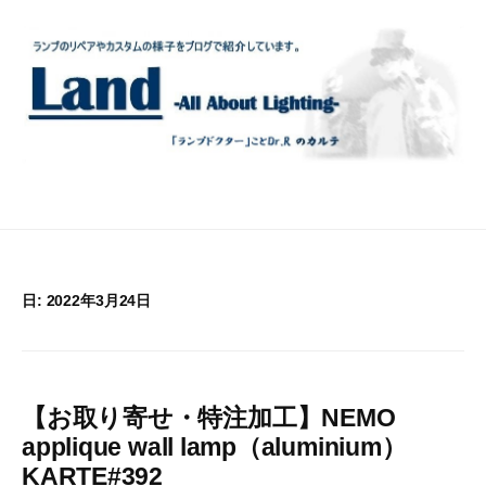
コ
ン
テ
ン
ツ
へ
ス
キ
ッ
プ
日:
2022年3月24日
【お取り寄せ・特注加工】NEMO
applique wall lamp（aluminium）
KARTE#392