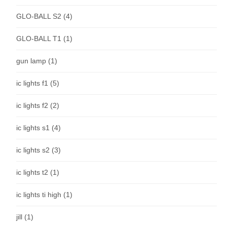
GLO-BALL S2
(4)
GLO-BALL T1
(1)
gun lamp
(1)
ic lights f1
(5)
ic lights f2
(2)
ic lights s1
(4)
ic lights s2
(3)
ic lights t2
(1)
ic lights ti high
(1)
jill
(1)