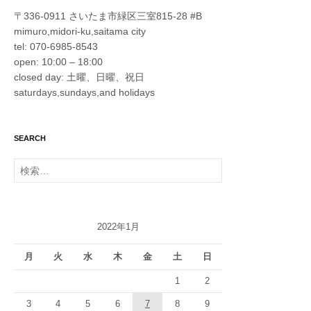
〒336-0911 さいたま市緑区三室815-28 #B
mimuro,midori-ku,saitama city
tel: 070-6985-8543
open: 10:00 – 18:00
closed day: 土曜、日曜、祝日
saturdays,sundays,and holidays
SEARCH
検
索:
2022年1月
月
火
水
木
金
土
日
1
2
3
4
5
6
7
8
9