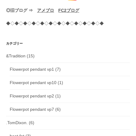
◎旧ブログ ⇒
アメブロ
FC2ブログ
◆◇◆◇◆◇◆◇◆◇◆◇◆◇◆◇◆◇◆◇◆◇◆
カテゴリー
&Tradition
(15)
Flowerpot pendant vp1
(7)
Flowerpot pendant vp10
(1)
Flowerpot pendant vp2
(1)
Flowerpot pendant vp7
(6)
.TomDixon.
(6)
beat fat
(3)