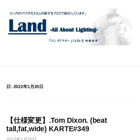
コ
ン
テ
ン
ツ
へ
ス
キ
ッ
プ
日:
2022年1月20日
【仕様変更】.Tom Dixon. (beat
tall,fat,wide) KARTE#349
2022年1月20日