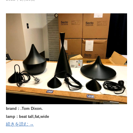
brand：.Tom Dixon.
lamp：beat tall,fat,wide
続きを読む →