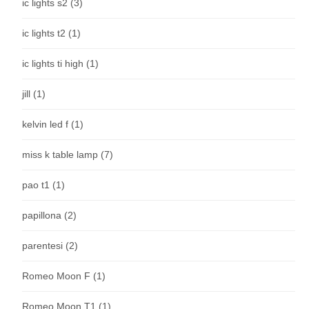
ic lights s2
(3)
ic lights t2
(1)
ic lights ti high
(1)
jill
(1)
kelvin led f
(1)
miss k table lamp
(7)
pao t1
(1)
papillona
(2)
parentesi
(2)
Romeo Moon F
(1)
Romeo Moon T1
(1)